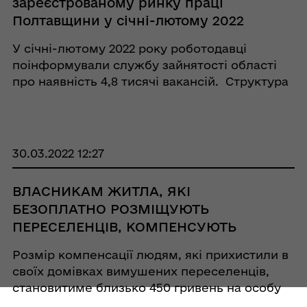
зареєстрованому ринку праці
Полтавщини у січні-лютому 2022
року
У січні-лютому 2022 року роботодавці
поінформували службу зайнятості області
про наявність 4,8 тисячі вакансій. Структура
вакансій за видами економічної діяльності
така: 24% вакансій пропонувалося на
підприємствах переробної промисловості;
23% - ...
30.03.2022 12:27
ВЛАСНИКАМ ЖИТЛА, ЯКІ
БЕЗОПЛАТНО РОЗМІЩУЮТЬ
ПЕРЕСЕЛЕНЦІВ, КОМПЕНСУЮТЬ
ВИТРАТИ НА КОМУНАЛЬНІ
Розмір компенсації людям, які прихистили в
ПОСЛУГИ. АЛГОРИТМ ДІЙ
своїх домівках вимушених переселенців,
становитиме близько 450 гривень на особу
на місяць. Постановою Кабінету Міністрів