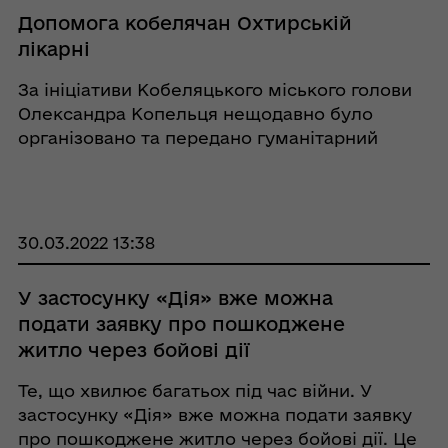
Допомога кобелячан Охтирській
лікарні
За ініціативи Кобеляцького міського голови
Олександра Копельця нещодавно було
організовано та передано гуманітарний
вантаж комунальному некомерційному
підприємству Охтирської міської ради
«Охтирська центральна районна лікарня», на
базі якої ор ...
30.03.2022 13:38
У застосунку «Дія» вже можна
подати заявку про пошкоджене
житло через бойові дії
Те, що хвилює багатьох під час війни. У
застосунку «Дія» вже можна подати заявку
про пошкоджене житло через бойові дії. Це