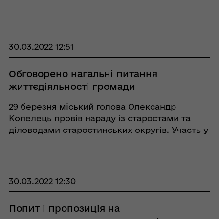
анонсований Президентом крок, який
допоможе відшкодувати збитки за втрачене
майно. Заявки можуть подавати тільки г ...
30.03.2022 12:51
​​​​​​​Обговорено нагальні питання
життєдіяльності громади
29 березня міський голова Олександр
Копелець провів нараду із старостами та
діловодами старостинських округів. Участь у
нараді взяли заступник міського голови
Сергій Китайгора, керуюча справами
(секретар) Виконавчого комітету міської
ради Олена Постоль ...
30.03.2022 12:30
Попит і пропозиція на