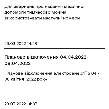
“103” і “112”
Для звернень про надання медичної
допомоги тимчасово можна
використовувати наступні номери
телефонів: 0503097130, 0503097124,
0503097120, 0674026267, 0675033271,
0675033254. У ГУ НП у Полтавській області
повідомили, що також не працюють лінії
29.03.2022 14:28
&ldquo ...
Планове відключення 04.04.2022-
08.04.2022
Планове відключення електроенергії з 04 -
08 квітня 2022 року
29.03.2022 14:03