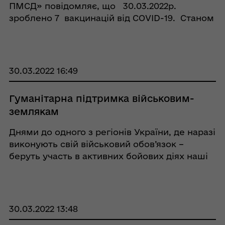
ПМСД» повідомляє, що 30.03.2022р.
зроблено 7 вакцинацій від COVID-19. Станом
на 31.03.22 р. загальна кількість щеплених
осіб 10 093. Отримали дві дози 9 762 осіб,
бустерн ...
30.03.2022 16:49
Гуманітарна підтримка військовим-
землякам
Днями до одного з регіонів України, де наразі
виконують свій військовий обов’язок –
беруть участь в активних бойових діях наші
земляки, прибула чергова партія
гуманітарної допомоги від Кобеляцької
громади. Допомога була організована
Кобеляц ...
30.03.2022 13:48