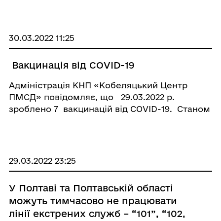
України від 19.03.2022 №333 затверджений
Порядок, що визначає механізм надання
комп ...
30.03.2022 11:25
Вакцинація від COVID-19
Адміністрація КНП «Кобеляцький Центр
ПМСД» повідомляє, що 29.03.2022 р.
зроблено 7 вакцинацій від COVID-19. Станом
на 30.03.22 р. загальна кількість щеплених
осіб 10 092. Отримали дві дози 9 761 осіб, бус
...
29.03.2022 23:25
У Полтаві та Полтавській області
можуть тимчасово не працювати
лінії екстрених служб – “101”, “102,