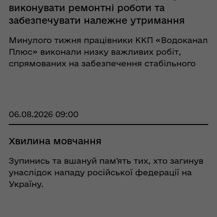
виконувати ремонтні роботи та
забезпечувати належне утримання
інфраструктури громади
Минулого тижня працівники ККП «Водоканал
Плюс» виконали низку важливих робіт,
спрямованих на забезпечення стабільного
функціонування комунальної
інфраструктури та покращення умов
проживання жителів громади. Зокрема, було
проведено ремонт во ...
06.08.2026 09:00
Хвилина мовчання
Зупинись та вшануй пам'ять тих, хто загинув
унаслідок нападу російської федерації на
Україну.