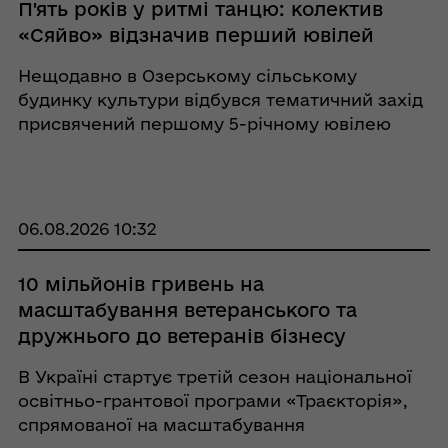
П'ять років у ритмі танцю: колектив
«Сяйво» відзначив перший ювілей
Нещодавно в Озерському сільському
будинку культури відбувся тематичний захід
присвячений першому 5-річному ювілею
танцювального колективу «Сяйво» «П'ять
років у ритмі танцю». Свято стало
справжньою подією для юних танцівникі ...
06.08.2026 10:32
10 мільйонів гривень на
масштабування ветеранського та
дружнього до ветеранів бізнесу
В Україні стартує третій сезон національної
освітньо-грантової програми «Траєкторія»,
спрямованої на масштабування