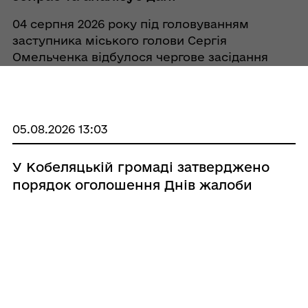
04 серпня 2026 року під головуванням
заступника міського голови Сергія
Омельченка відбулося чергове засідання
робочої групи з підготовки проєкту
Місцевого плану управління відходами.
Зустріч видалася плідною та
конструктивною, адже розробка документа
05.08.2026 13:03
п ...
У Кобеляцькій громаді затверджено
порядок оголошення Днів жалоби
Виконавчий комітет Кобеляцької міської
ради ухвалив рішення, яким визначено
порядок оголошення Днів жалоби на
території Кобеляцької міської територіальної
громади. Відтепер День жалоби
оголошуватиметься у день проведення