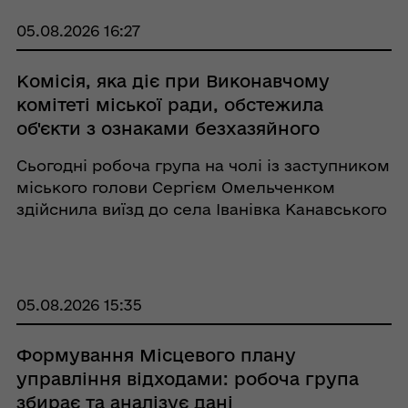
05.08.2026 16:27
Комісія, яка діє при Виконавчому
комітеті міської ради, обстежила
об'єкти з ознаками безхазяйного
майна
Сьогодні робоча група на чолі із заступником
міського голови Сергієм Омельченком
здійснила виїзд до села Іванівка Канавського
старостинського округу. Обстеження
проведено відповідно до звернення старости
Канавського старостату. До складу робочої
групи ...
05.08.2026 15:35
Формування Місцевого плану
управління відходами: робоча група
збирає та аналізує дані