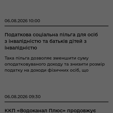
ветеранського та дружнього до ветеранів
бізнесу. Цьогоріч учасники зможуть
отримати до 1 мільйона гривень на розвиток
підприємст ...
06.08.2026 10:00
Податкова соціальна пільга для осіб
з інвалідністю та батьків дітей з
інвалідністю
Така пільга дозволяє зменшити суму
оподатковуваного доходу та знизити розмір
податку на доходи фізичних осіб, що
утримується із заробітної плати (стаття 169
Податкового кодексу України). Хто має
право на пільгу у розмірі 150 % прожит ...
06.08.2026 09:30
ККП «Водоканал Плюс» продовжує