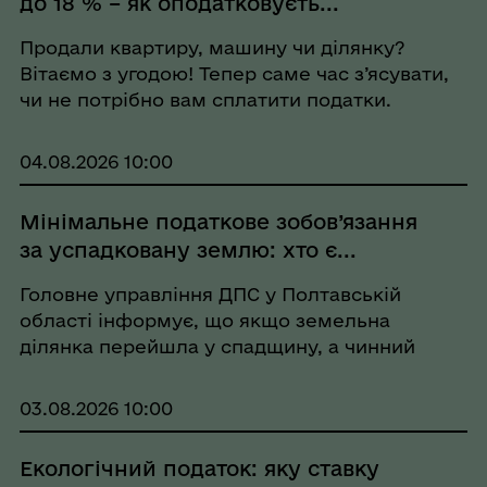
до 18 % – як оподатковуєть...
Продали квартиру, машину чи ділянку?
Вітаємо з угодою! Тепер саме час з’ясувати,
чи не потрібно вам сплатити податки.
Основні правила: Нерухомість (квартири,
житлові будинки, певні земельні ділянки): - 0
04.08.2026 10:00
% – якщо це перший продаж у р...
Мінімальне податкове зобов’язання
за успадковану землю: хто є...
Головне управління ДПС у Полтавській
області інформує, що якщо земельна
ділянка перейшла у спадщину, а чинний
договір оренди залишається зареєстрованим
і не припинений, мінімальне податкове
03.08.2026 10:00
зобов’язання (МПЗ) за таку землю визначає
орендар, а не спа...
Екологічний податок: яку ставку