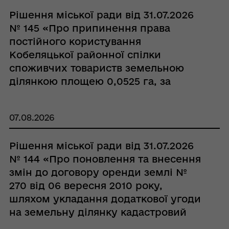
Рішення міської ради від 31.07.2026
№ 145 «Про припинення права
постійного користування
Кобеляцької районної спілки
споживчих товариств земельною
ділянкою площею 0,0525 га, за
адресою: с. Бродщина, вул. Шкільна,
38А, та зарахування її до земель
07.08.2026
запасу»
Рішення міської ради від 31.07.2026
№ 144 «Про поновлення та внесення
змін до договору оренди землі №
270 від 06 вересня 2010 року,
шляхом укладання додаткової угоди
на земельну ділянку кадастровий
номер 5321884400:00:005:0066 з