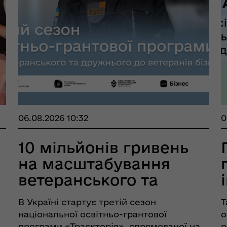
06.08.2026 10:32
0
10 мільйонів гривень
на масштабування
ветеранського та
дружньо...
В Україні стартує третій сезон
Т
національної освітньо-грантової
о
програми «Траєкторія», спрямованої на
р