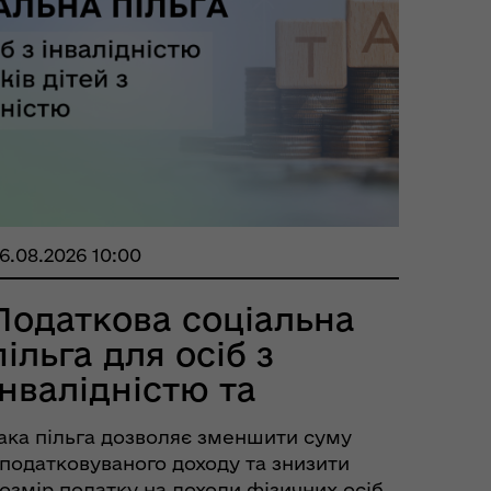
6.08.2026 10:00
Податкова соціальна
пільга для осіб з
інвалідністю та
батьків...
ака пільга дозволяє зменшити суму
податковуваного доходу та знизити
озмір податку на доходи фізичних осіб,