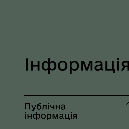
Регіональне представництво
Уповноваженого Верховної
Мар
Ради України з прав людини у
мен
Полтавській області
Інформація
Публічна
інформація
Цен