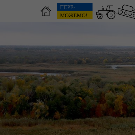
Зві
пов
Громадянам
гол
ра