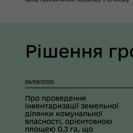
ювілею танцювального колективу
«Сяйво» «П'ять років у ритмі танцю».
Свято стало справжньою подією для
юних танцівникі...
Рішення г
06/08/2026
Про проведення
інвентаризації земельної
ділянки комунальної
власності, орієнтовною
площею 0,3 га, що