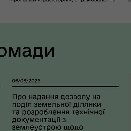
масштабування ветеранського та
щ
дружнього до ветеранів бізнесу. Цьогоріч
(
учасники зможуть отримати до 1
У
мільйона гривень на розвиток
р
підприємст...
ромади
06/08/2026
Про надання дозволу на
поділ земельної ділянки
та розроблення технічної
документації з
землеустрою щодо