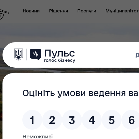
Новини
Рішення
Послуги
Муніципалітет
т виконуючого
новаження міського
Безбар"єрність
ови-секретаря міської
ди