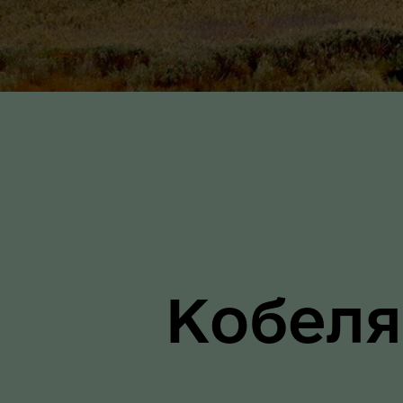
Ти 
Уповноважений Верховної
про
Ради України з прав людини
здо
Кобеля