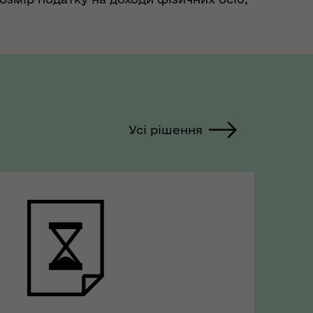
о утримується із заробітної плати
стаття 169 Податкового кодексу
країни). Хто має право на пільгу у
озмірі 150 % прожит...
Усі рішення