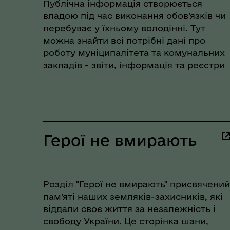
Публічна інформація створюється
єВідновлення
Коб
владою під час виконання обов’язків чи
перебуває у їхньому володінні. Тут
можна знайти всі потрібні дані про
роботу муніципалітета та комунальних
закладів - звіти, інформація та реєстри
Герої не вмирають
Пункти незламності та
Без
Розділ "Герої не вмирають" присвячений
укриття
до
пам’яті наших земляків-захисників, які
віддали своє життя за незалежність і
свободу України. Це сторінка шани,