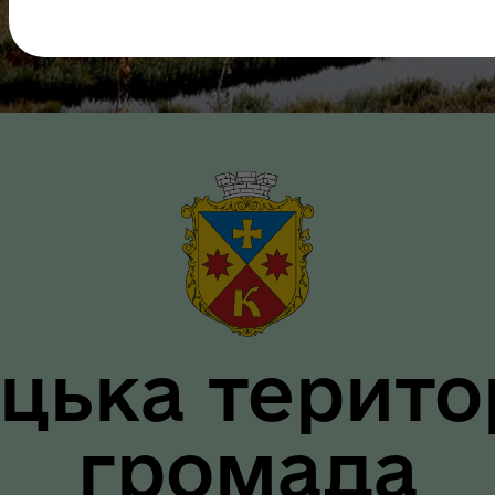
як? Всеукраїнська
грама ментального
ров"я
цька терито
громада