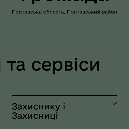
Полтавська область, Полтавський район
шрути послуг з
тального здоров'я
 та сервіси
Захиснику і
Захисниці
тр життєстійкості