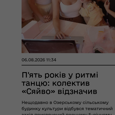
06.08.2026 11:34
П'ять років у ритмі
танцю: колектив
«Сяйво» відзначив
перший ю...
Нещодавно в Озерському сільському
будинку культури відбувся тематичний
захід присвячений першому 5-річному