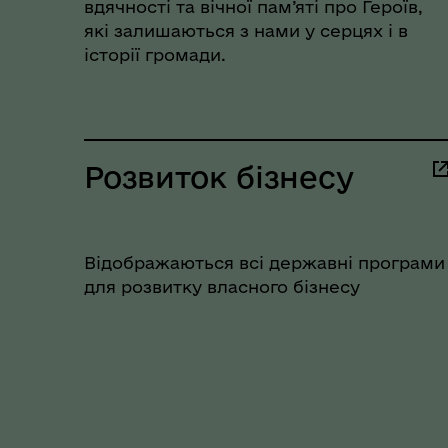
вдячності та вічної пам’яті про Героїв,
які залишаються з нами у серцях і в
історії громади.
Розвиток бізнесу
Коо
Дії населення при
Відображаються всі державні програми
пит
небезпечних подіях та
для розвитку власного бізнесу
вій
надзвичайних ситуаціях
(К