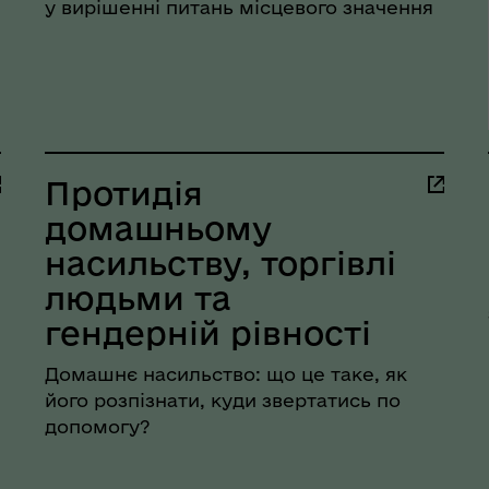
у вирішенні питань місцевого значення
Протидія
домашньому
насильству, торгівлі
рдинаційний штаб з
людьми та
ань поводження з
ськовополоненими
гендерній рівності
ШППВ)
Домашнє насильство: що це таке, як
його розпізнати, куди звертатись по
допомогу?