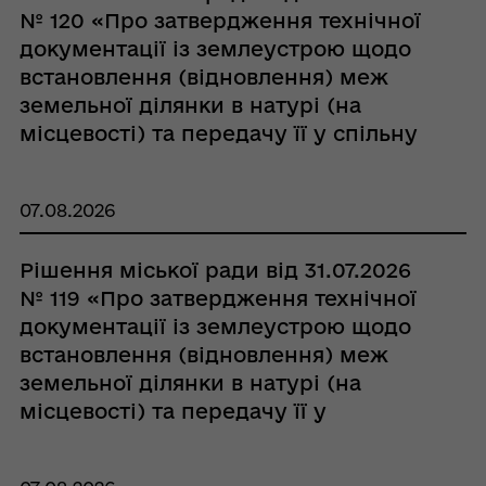
№ 120 «Про затвердження технічної
документації із землеустрою щодо
встановлення (відновлення) меж
земельної ділянки в натурі (на
місцевості) та передачу її у спільну
часткову власність гр. Фабіану
Миколі Андрійовичу, гр. Марусич
07.08.2026
Оксані Андріївні»
Рішення міської ради від 31.07.2026
№ 119 «Про затвердження технічної
документації із землеустрою щодо
встановлення (відновлення) меж
земельної ділянки в натурі (на
місцевості) та передачу її у
власність гр. Трайно Валентині
Анатоліївні»