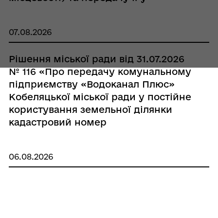
власність гр. Тарганчук Валентині
Костянтинівні»
07.08.2026
Рішення міської ради від 31.07.2026
№ 116 «Про передачу комунальному
підприємству «Водоканал Плюс»
Кобеляцької міської ради у постійне
користування земельної ділянки
кадастровий номер
5321810100:50:003:0770»
06.08.2026
Рішення міської ради від 31.07.2026
№ 115 «Про продовження договору
оренди земельної ділянки від 27