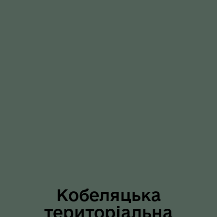
Кобеляцька
територіальна