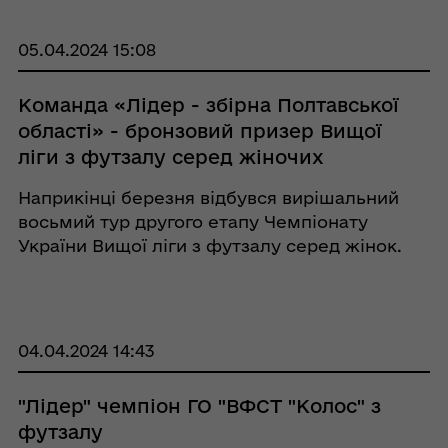
дев’ятого туру, який відбувся у місті Валки
Хар ...
05.04.2024 15:08
Команда «Лідер - збірна Полтавської
області» - бронзовий призер Вищої
ліги з футзалу серед жіночих
команд 2023/2024 сезону
Наприкінці березня відбувся вирішальний
восьмий тур другого етапу Чемпіонату
України Вищої ліги з футзалу серед жінок.
Команда «Лідер - збірна Полтавської
області» провела матчеву зустріч з
командою «Будстар» м. Київ. Для того ...
04.04.2024 14:43
"Лідер" чемпіон ГО "ВФСТ "Колос" з
футзалу