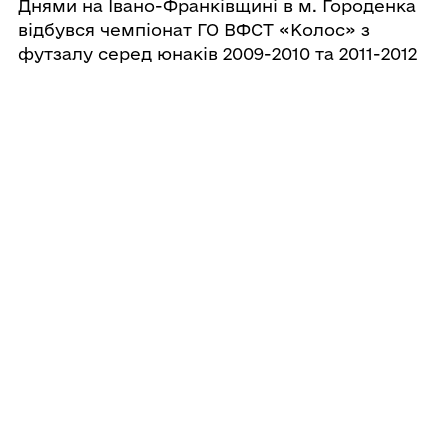
Днями на Івано-Франківщині в м. Городенка
відбувся чемпіонат ГО ВФСТ «Колос» з
футзалу серед юнаків 2009-2010 та 2011-2012
років народження. Кобеляцьку громаду у
цих змаганнях представляли дві команди
«Лідер» Кобеляцької ДЮСШ, трен ...
26.03.2024 12:22
Закликаємо не провокувати пожежі
в екосистемах!
Шановні громадяни! 🔺Дуже часто
спалювання сухостою переростає у
великомасштабні пожежі. Особливо на
відкритій місцевості, де швидкість
поширення вогню надзвичайно велика. 🔺У
населених пунктах спалювання може
перерости в неконтрольоване горіння і н ...
22.03.2024 14:27