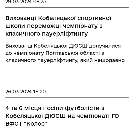
29.03.2024 08:37
Вихованці Кобеляцької спортивної
школи переможці чемпіонату з
класичного пауерліфтингу
Вихованці Кобеляцької ДЮСШ долучилися
до чемпіонату Полтавської області з
класичного пауерліфтингу, який нещодавно
прохидив у Полтаві. Вони гідно представили
нашу громаду показавши чудовий результат
в триборстві. Перше місце серед своїх
вагових кате ...
26.03.2024 16:20
4 та 6 місця посіли футболісти з
Кобеляцької ДЮСШ на чемпіонаті ГО
ВФСТ "Колос"