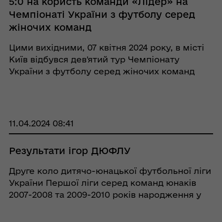
5:0 на користь команди «Лідер» на
Чемпіонаті України з футболу серед
жіночих команд
Цими вихідними, 07 квітня 2024 року, в місті
Київ відбувся дев'ятий тур Чемпіонату
України з футболу серед жіночих команд
Першої ліги групи «Б». Виїзний матч команда
«Лідер» зіграла проти команди «Атекс» з
міста ...
11.04.2024 08:41
Результати ігор ДЮФЛУ
Друге коло дитячо-юнацької футбольної ліги
України Першої ліги серед команд юнаків
2007-2008 та 2009-2010 років народження у
розпалі. Недавно вихованці Кобеляцької
ДЮСШ взяли участь у виїзному матчі