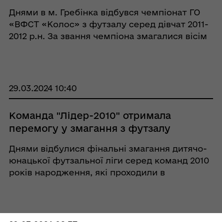
Днями в м. Гребінка відбувся чемпіонат ГО
«ВФСТ «Колос» з футзалу серед дівчат 2011-
2012 р.н. За звання чемпіона змагалися вісім
команд, які традиційно були розподілені на
дві групи. Команда «Лідер» (тренери Руслан
Сабіров ...
29.03.2024 10:40
Команда "Лідер-2010" отримала
перемогу у змагання з футзалу
Днями відбулися фінальні змагання дитячо-
юнацької футзальної ліги серед команд 2010
років народження, які проходили в
м. Полтава. У фіналі команда «Лідер»
(тренер В. Білорибець) зустрілася з
командою «Молодь» м. Полтава. Гр ...