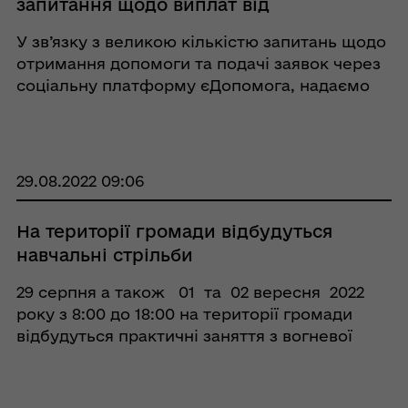
запитання щодо виплат від
міжнародних організацій
У зв’язку з великою кількістю запитань щодо
отримання допомоги та подачі заявок через
соціальну платформу єДопомога, надаємо
відповіді на найпоширеніші запитання.
Платформа єДопомога була створена
Міністерством соціальної політики України
за підт ...
29.08.2022 09:06
На території громади відбудуться
навчальні стрільби
29 серпня а також 01 та 02 вересня 2022
року з 8:00 до 18:00 на території громади
відбудуться практичні заняття з вогневої
підготовки військових ЗСУ. Прохаємо
місцевих жителів зберігати спокій та не
піддаватися ...