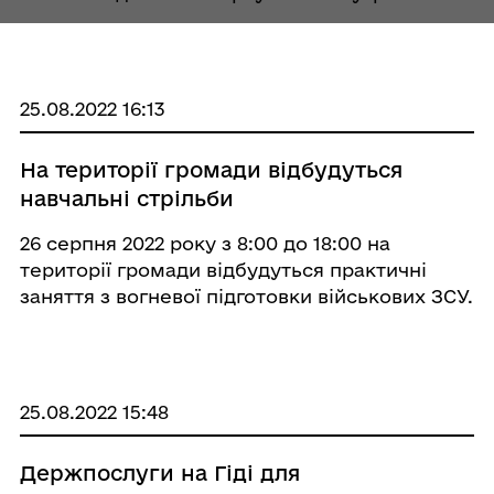
переміщіним особам: людям з інвалідністю
та багатодітним родинам в кількості 100
наборів наданих Міжнародною благодійною
організа ...
25.08.2022 16:13
На території громади відбудуться
навчальні стрільби
26 серпня 2022 року з 8:00 до 18:00 на
території громади відбудуться практичні
заняття з вогневої підготовки військових ЗСУ.
Прохаємо місцевих жителів зберігати спокій
та не піддаватися паніці.
25.08.2022 15:48
Держпослуги на Гіді для