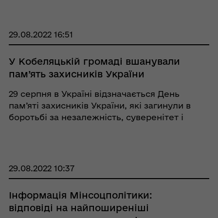
консультацій із правоохоронцями й
військовими Рада оборони області ухвалила
відповідне рішення. Пита ...
29.08.2022 16:51
У Кобеляцькій громаді вшанували
пам’ять захисників України
29 серпня в Україні відзначається День
пам’яті захисників України, які загинули в
боротьбі за незалежність, суверенітет і
територіальну цілісність України. Не
оминула біда і Кобеляцьку громаду.
Майорять синьо-жовті прапори на місцях
поховань заги ...
29.08.2022 10:37
Інформація Мінсоцполітики:
відповіді на найпоширеніші