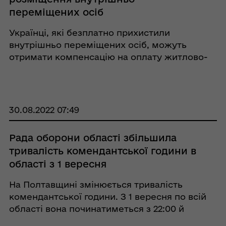
переміщених осіб
Українці, які безплатно прихистили
внутрішньо переміщених осіб, можуть
отримати компенсацію на оплату житлово-
комунальних послуг. Її розмір становить 14,77
грн за день на людину. Щоб отримати гроші,
необхідно дотримуватися кількох умов. У в ...
30.08.2022 07:49
Рада оборони області збільшила
тривалість комендантської години в
області з 1 вересня
На Полтавщині змінюється тривалість
комендантської години. З 1 вересня по всій
області вона починатиметься з 22:00 й
триватиме до 05:00. Після чергових