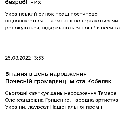
безробітних
Український ринок праці поступово
відновлюється — компанії повертаються чи
релокуються, відкриваються нові бізнеси та
справи. Ділимося добіркою найактуальніших
держпослуг для тих, хто ще шукає своє
місце та фінансовий тил. Організаційні
моменти ...
25.08.2022 13:53
Вітання в день народження
Почесній громадянці міста Кобеляк
Сьогодні святкує день народження Тамара
Олександрівна Гриценко, народна артистка
України, лауреат Національної премії
України імені Тараса Шевченка, наша славна
землячка, почесна громадянка міста
Кобеляки. З рідної Кобеляччини, з