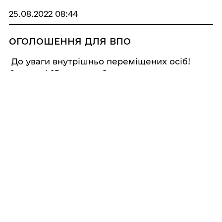
придніпровс ...
25.08.2022 08:44
ОГОЛОШЕННЯ ДЛЯ ВПО
До уваги внутрішньо переміщених осіб!
Сьогодні 25 серпня буде проводитись
видача засобів гігієни та дитячого
харчування, наданих Міжнародною
благодійною організацією "Людина в біді" для
внутрішньо переміщених осіб: людям з&n ...
25.08.2022 08:28
Безоплатний доступ українським
учням та вчителям до електронних
підручників
У зв’язку з подовженням воєнного стану в