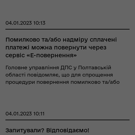
29 грудня 2017 року № 148 із змінами та
доповненнями (далі – Положення № 148), суб
...
04.01.2023 10:13
Помилково та/або надміру сплачені
платежі можна повернути через
сервіс «Е-повернення»
Головне управління ДПС у Полтавській
області повідомляє, що для спрощення
процедури повернення помилково та/або
надміру сплачених платежів діє сервіс «Е-
повернення». Платники податків мають
змогу у режимі 24/7, дистанційно подати
заяву на п ...
04.01.2023 10:11
Запитували? Відповідаємо!