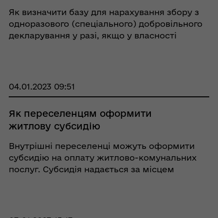
Як визначити базу для нарахування збору з
одноразового (спеціального) добровільного
декларування у разі, якщо у власності
фізичної особи є декілька земельних ділянок
для ведення особистого селянського
господарства, кожна з яких не перевищує 2,0
гектара? ...
04.01.2023 09:51
Як переселенцям оформити
житлову субсидію
Внутрішні переселенці можуть оформити
субсидію на оплату житлово-комунальних
послуг. Субсидія надається за місцем
фактичного проживання особи. При цьому
укладання договору наймання (оренди)
житла не вимагається, а склад
домогосподарства зазначається за ...