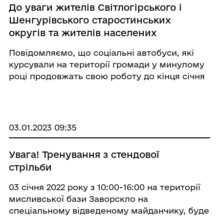
До уваги жителів Світлогірського і
Шенгурівського старостинських
округів та жителів населених
пунктів колишньої Лебединської
Повідомляємо, що соціальні автобуси, які
сільської ради!
курсували на території громади у минулому
році продовжать свою роботу до кінця січня
2023 року. Перевезення пасажирів
здійснюватиметься виключно по
спеціальних перепустках та для пільгових
категорій, а саме: ...
03.01.2023 09:35
Увага! Тренування з стендової
стрільби
03 січня 2022 року з 10:00-16:00 на території
мисливської бази Заворскло на
спеціальному відведеному майданчику, буде