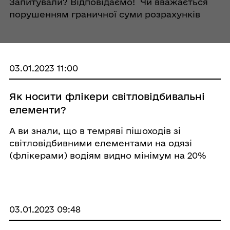
Запитували? Відповідаємо! Чи вважається
порушенням граничної суми розрахунків
приймання суб’єктом господарювання
протягом одного дня від фізичної особи та
видача такій особі готівки в сукупному
розмірі ...
03.01.2023 11:00
Як носити флікери світловідбивальні
елементи?
А ви знали, що в темряві пішоходів зі
світловідбивними елементами на одязі
(флікерами) водіям видно мінімум на 20%
краще? Флікерами можуть бути браслети,
стрічки на руку чи рюкзак, наклейки,
брелоки та жилети. Та якщо з жилетами все
зрозуміло, як прави ...
03.01.2023 09:48