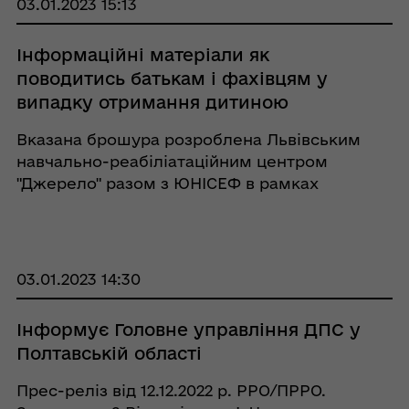
03.01.2023 15:13
Інформаційні матеріали як
поводитись батькам і фахівцям у
випадку отримання дитиною
інвалідності
Вказана брошура розроблена Львівським
навчально-реабіліатаційним центром
"Джерело" разом з ЮНІСЕФ в рамках
реалізації проекту кризової допомоги дітям з
труднощами розвитку під час війни. В
брошурі узагальнено актуальний та
потрібний матеріал, ...
03.01.2023 14:30
Інформує Головне управління ДПС у
Полтавській області
Прес-реліз від 12.12.2022 р. РРО/ПРРО.