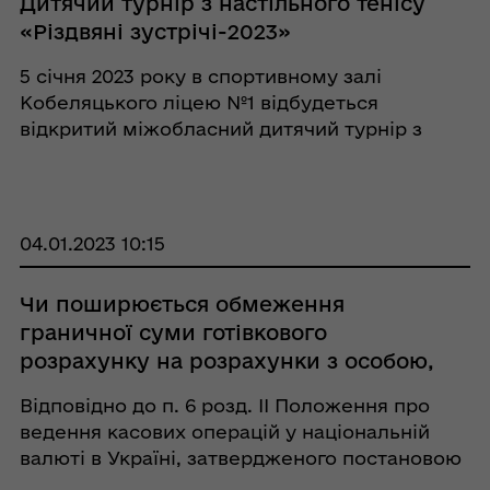
Дитячий турнір з настільного тенісу
«Різдвяні зустрічі-2023»
5 січня 2023 року в спортивному залі
Кобеляцького ліцею №1 відбудеться
відкритий міжобласний дитячий турнір з
настільного тенісу «Різдвяні зустрічі-2023»
серед юнаків та дівчат 2007-2008, 2009-2010
та 2011 років народження та молодші. У тур ...
04.01.2023 10:15
Чи поширюється обмеження
граничної суми готівкового
розрахунку на розрахунки з особою,
яка здійснює незалежну професійну
Відповідно до п. 6 розд. ІІ Положення про
діяльність?
ведення касових операцій у національній
валюті в Україні, затвердженого постановою
Правління Національного банку України від