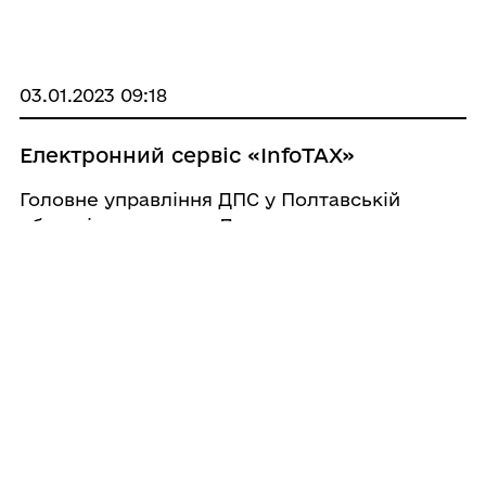
проходити тренування зі стендової стрільби
з використання гладкоствольної мисливської
зброї
03.01.2023 09:18
Електронний сервіс «InfoTAX»
Головне управління ДПС у Полтавській
області нагадує, що Державна податкова
служба продовжує рухатися в напрямку
спрощення процедур обслуговування
платників податків та надання їм послуг
високої якості. Черговим інноваційним
цифровим рішенням ДПС є запров ...
03.01.2023 09:07
Декларування транспортних засобів
які в подальшому були викрадені