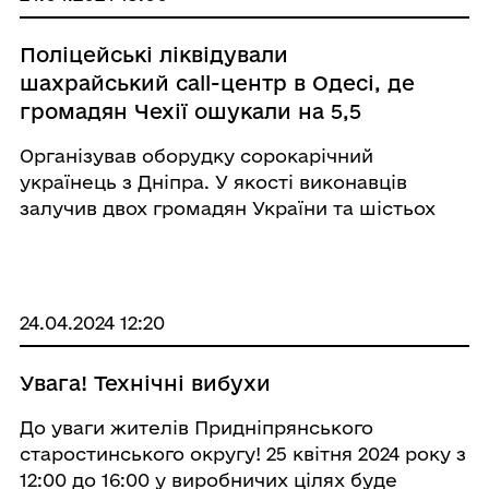
Поліцейські ліквідували
шахрайський call-центр в Одесі, де
громадян Чехії ошукали на 5,5
мільйонів гривень
Організував оборудку сорокарічний
українець з Дніпра. У якості виконавців
залучив двох громадян України та шістьох
громадян Чехії. 📞 Зловмисники дзвонили
мешканцям Чехії, представляючись
співробітниками державного контролюючого
банківського орган ...
24.04.2024 12:20
Увага! Технічні вибухи
До уваги жителів Придніпрянського
старостинського округу! 25 квітня 2024 року з
12:00 до 16:00 у виробничих цілях буде