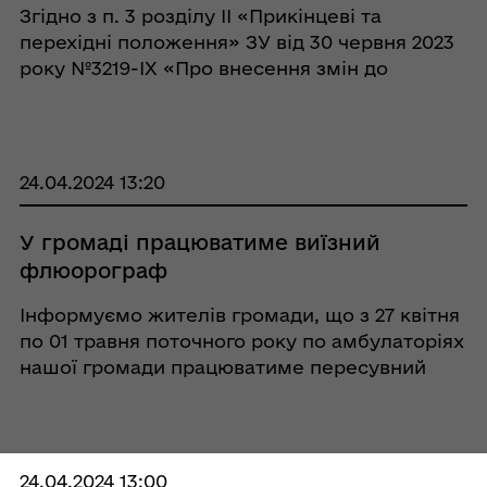
Згідно з п. 3 розділу ІІ «Прикінцеві та
перехідні положення» ЗУ від 30 червня 2023
року №3219-ІХ «Про внесення змін до
Податкового кодексу України та інших
законів України щодо особливостей
оподаткування у період дії воєнного стану»
...
24.04.2024 13:20
У громаді працюватиме виїзний
флюорограф
Інформуємо жителів громади, що з 27 квітня
по 01 травня поточного року по амбулаторіях
нашої громади працюватиме пересувний
флюорограф. Свою роботу він розпочне: 27
квітня (субота) – Перегонівський ФАП та
Шенгурівська АЗПСМ; 28 квітня (неді ...
24.04.2024 13:00