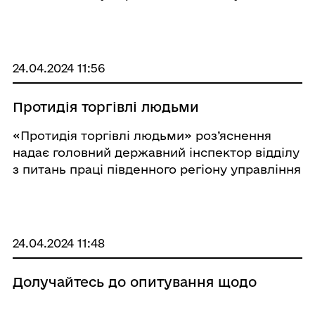
проведено масовий вибух (виробництво
буро-вибухових робіт) у кар’єрі ПрАТ
«Придніпровський спецкар’єр». Ви ...
24.04.2024 11:56
Протидія торгівлі людьми
«Протидія торгівлі людьми» роз’яснення
надає головний державний інспектор відділу
з питань праці південного регіону управління
інспекційної діяльності у Полтавській області
Північно-Східного міжрегіонального
управління Державної слу ...
24.04.2024 11:48
Долучайтесь до опитування щодо
стану та викликів відновлення