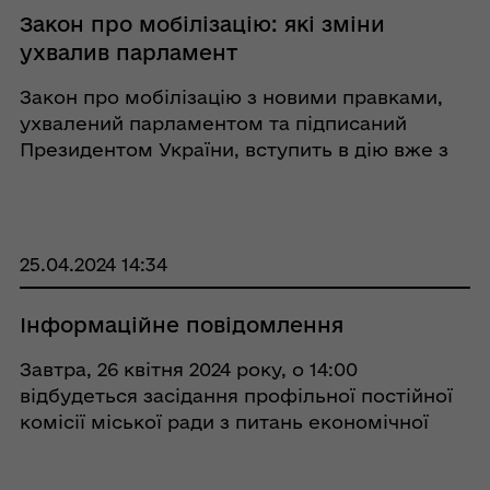
Закон про мобілізацію: які зміни
ухвалив парламент
Закон про мобілізацію з новими правками,
ухвалений парламентом та підписаний
Президентом України, вступить в дію вже з
18 травня. На графіці наводено основні зміни,
які стосуються як військовослужбовців, так і
цивільних громадян України. Переглянути ...
25.04.2024 14:34
Інформаційне повідомлення
Завтра, 26 квітня 2024 року, о 14:00
відбудеться засідання профільної постійної
комісії міської ради з питань економічної
політики, власності, бюджету, тарифів та цін.