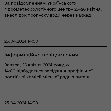
За повідомленням Українського
гідрометеорологічного центру 25-26 квітня,
внаслідок пропуску води через каскад
дніпровських водосховищ, у верхній частині
Кам’янського водосховища можливі
коливання рівнів води з тенденцією до
підвищення з по ...
25.04.2024 14:50
Інформаційне повідомлення
Завтра, 26 квітня 2024 року, о
14:00 відбудеться засідання профільної
постійної комісії міської ради з питань
екології, природних ресурсів, земельних
відносин та агропромислового розвитку.
25.04.2024 14:38