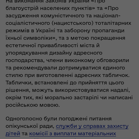
На виконання Законів України «Про
благоустрій населених пунктів» та «Про
засудження комуністичного та націонал-
соціалістичного (нацистського) тоталітарних
режимів в Україні та заборону пропаганди
їхньої символіки», та з метою покращення
естетичної привабливості міста й
упорядкування дизайну адресного
господарства, члени виконкому обговорили
та рекомендували дотримуватися єдиного
стилю при виготовленні адресних табличок.
Таблички, встановлені до прийняття цього
рішення, можуть використовуватися надалі,
окрім тих, які морально застарілі чи написані
російською мовою.
Одноголосно були погоджені питання
опікунської ради,
служби у справах захисту
дітей
та
комісії з виплати матеріальних