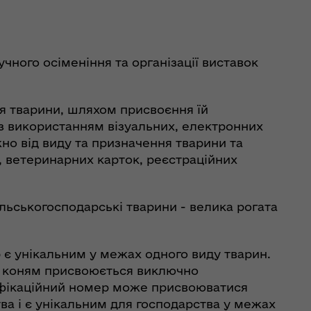
чного осіменіння та організації виставок
я тварини, шляхом присвоєння їй
із використанням візуальних, електронних
жно від виду та призначення тварини та
, ветеринарних карток, реєстраційних
сільськогосподарські тварини - велика рогата
 є унікальним у межах одного виду тварин.
та коням присвоюється виключно
ифікаційний номер може присвоюватися
ва і є унікальним для господарства у межах