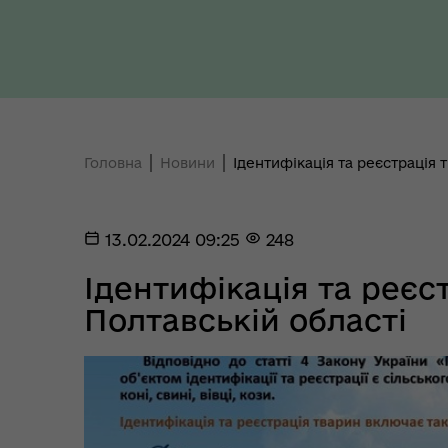
Ти 
Уповноважений Верховної
про
Ради України з прав людини
здо
Головна
Новини
Ідентифікація та реєстрація 
13.02.2024 09:25
248
Ідентифікація та реєс
Полтавській області
Регіональне представництво
Уповноваженого Верховної
Мар
Ради України з прав людини у
мен
Полтавській області