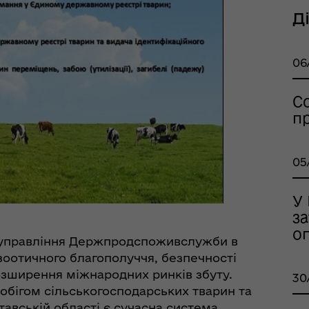
Д
06
С
п
тр життєстійкості
05
еляцької громади
У
з
о
о управління Держпродспоживслужби в
зоотичного благополуччя, безпечності
озширення міжнародних ринків збуту.
30
обігом сільськогосподарських тварин та
авській області є сучасна система