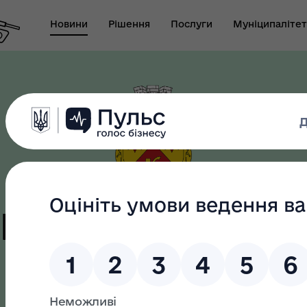
Новини
Рішення
Послуги
Муніципалітет
т виконуючого
новаження міського
Безбар"єрність
ови-секретаря міської
ди
цька терито
громада