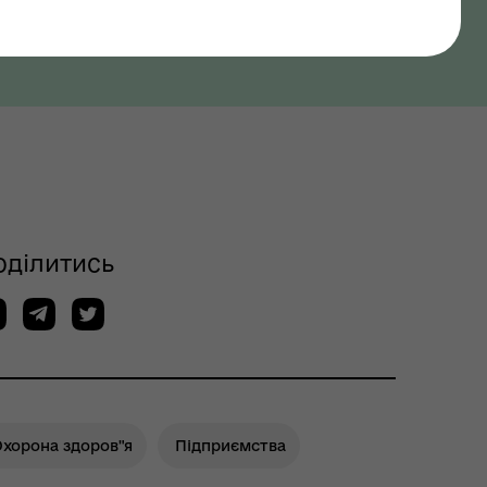
оділитись
Охорона здоров"я
Підприємства