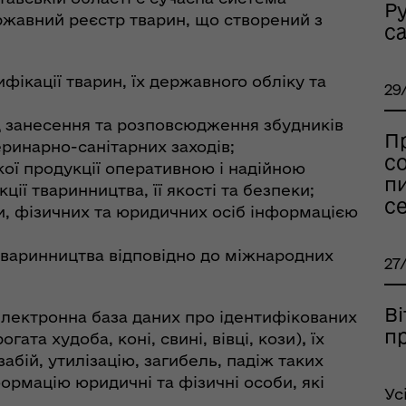
Р
ержавний реєстр тварин, що створений з
с
оплатна правнича
помога
фікації тварин, їх державного обліку та
29
ід занесення та розповсюдження збудників
П
еринарно-санітарних заходів;
со
ої продукції оперативною і надійною
пи
ї тваринництва, її якості та безпеки;
се
и, фізичних та юридичних осіб інформацією
тваринництва відповідно до міжнародних
27
рдинаційний штаб з
В
електронна база даних про ідентифікованих
ань поводження з
п
ата худоба, коні, свині, вівці, кози)
,
їх
ськовополоненими
абій, утилізацію, загибель, падіж таких
ШППВ)
формацію юридичні та фізичні особи, які
Ус