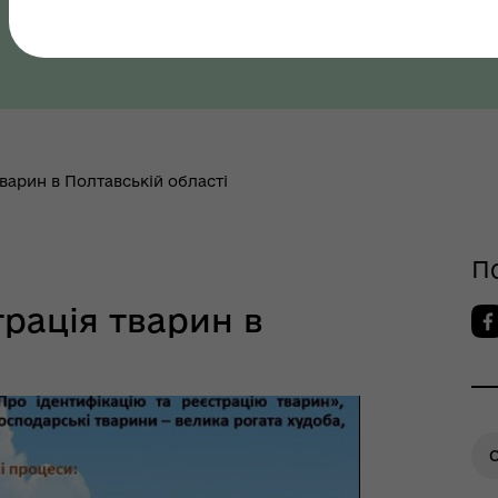
Полтавська область, Полтавський район
як? Всеукраїнська
грама ментального
ров"я
тварин в Полтавській області
П
трація тварин в
шрути послуг з
тального здоров'я