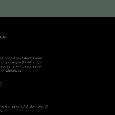
ада
ї Програми «Електронне
сті громади» (EGAP), що
нерстві з Міністерством
мки Швейцарії.
?
ive Commons Attribution 4.0
е.