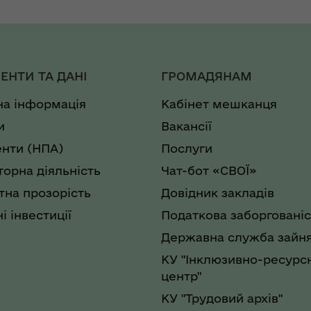
ЕНТИ ТА ДАНІ
ГРОМАДЯНАМ
на інформація
Кабінет мешканця
и
Вакансії
нти (НПА)
Послуги
торна діяльність
Чат-бот «СВОЇ»
на прозорість
Довідник закладів
і інвестиції
Податкова заборгованіс
Державна служба зайня
КУ "Інклюзивно-ресурс
центр"
КУ "Трудовий архів"