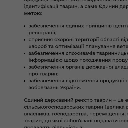
ідентифікації тварин, а саме Єдиний д
метою:
Пункти незламності та
Без
укриття
до
забезпечення єдиних принципів іденти
реєстрації;
сприяння охороні території області в
хвороб та оптимізації планування вет
забезпечення споживачів тваринницьк
інформацією щодо походження продукці
забезпечення органів державної влад
про тварин;
забезпечення відстеження продукції 
зобов’язань України.
Коо
Єдиний державний реєстр тварин – це 
Дії населення при
пит
небезпечних подіях та
сільськогосподарських тварин (велика рог
вій
надзвичайних ситуаціях
власників, господарства, переміщення, з
(К
тварин, до якої зобов’язані подавати ін
провадять діяльність з: