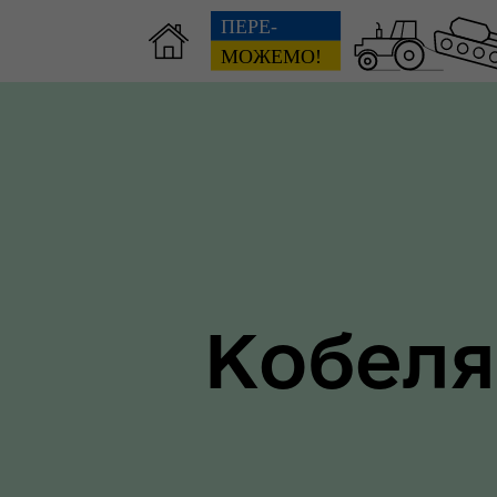
Зві
пов
Громадянам
гол
ра
Кобеля