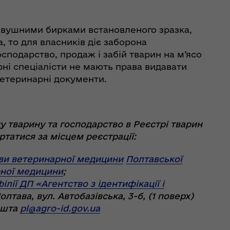
 вушними бирками встановленого зразка,
, то для власників діє заборона
сподарство, продаж і забій тварин на м’ясо
рні спеціалісти не мають права видавати
ветеринарні документи.
у тварину та господарство в Реєстрі тварин
татися за місцем реєстрації:
ви ветеринарної медицини
Полтавської
рної медицини
;
ілії ДП «Агентство з ідентифікації і
олтава, вул. Автобазівська, 3-б, (1 поверх)
ошта
pl@agro-id.gov.ua