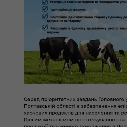
Цен
єВідновлення
Коб
Серед пріоритетних завдань Головног
Полтавській області є забезпечення епі
харчових продуктів для населення та р
Дієвим механізмом простежуваності за 
продукції тваринного походження в Полт