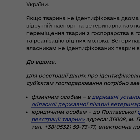
України.
Якщо тварина не ідентифікована двома
відсутній паспорт та ветеринарна картка
переміщення тварин з господарства в го
та реалізацію від них молока. Ветерина
власникам не ідентифікованих тварин 
До відома.
Для реєстрації даних про ідентифікован
суб’єктам господарювання потрібно звер
фізичним особам – в
державні устано
обласної державної лікарні ветерина
юридичним особам – до Полтавської
ф
реєстрації тварин»
адреса: 36008, м. П
тел.
+38(0532) 59-73-77
, е
лектронна п