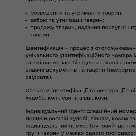
розведення та утримання тварин;
забою та утилізації тварин;
продажу тварин, надання послуг зі шту
тварин.
Ідентифікація – процес з ототожнюванн
унікального ідентифікаційного номера 
та змішаних засобів ідентифікації зале
видача документів на тварин (паспортів
свідоцтв).
Об’єктом ідентифікації та реєстрації є 
худоба, коні, свині, вівці, кози.
Індивідуальний ідентифікаційний номер
Великій рогатій худобі, вівцям, козам 
індивідуальний номер. Груповий ідент
групі тварин у межах одного господарст