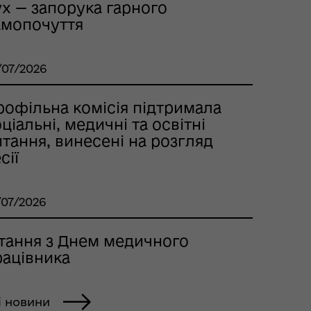
ух — запорука гарного
амопочуття
/07/2026
рофільна комісія підтримала
ціальні, медичні та освітні
тання, винесені на розгляд
сії
/07/2026
ітання з Днем медичного
рацівника
і новини