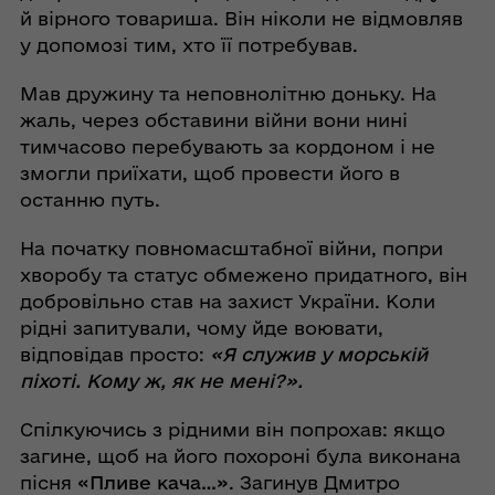
й вірного товариша. Він ніколи не відмовляв
у допомозі тим, хто її потребував.
Мав дружину та неповнолітню доньку. На
жаль, через обставини війни вони нині
тимчасово перебувають за кордоном і не
змогли приїхати, щоб провести його в
останню путь.
На початку повномасштабної війни, попри
хворобу та статус обмежено придатного, він
добровільно став на захист України. Коли
рідні запитували, чому йде воювати,
відповідав просто:
«Я служив у морській
піхоті. Кому ж, як не мені?».
Спілкуючись з рідними він попрохав: якщо
загине, щоб на його похороні була виконана
пісня
«Пливе кача…»
. Загинув Дмитро