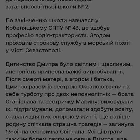
загальноосвітньої школи № 2.
По закінченню школи навчався у
Кобеляцькому СПТУ № 43, де здобув
професію водія-тракториста. Згодом
проходив строкову службу в морській піхоті
у місті Севастополі.
Дитинство Дмитра було світлим і щасливим,
але юність принесла важкі випробування.
Після смерті матері, а згодом і батька,
Дмитро разом із сестрою Оксаною взяли на
себе турботу про двох неповнолітніх — брата
Станіслава та сестричку Марину: виховували
їх, підтримували, допомагали здобути освіту,
ставали для них опорою у житті. Ще раніше
родину спіткала страшна трагедія — загинула
13-річна сестричка Світлана. Усі ці втрати
тяжким болем лягли на серце Дмитра, але