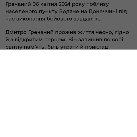
Гречаний 06 квітня 2024 року поблизу
населеного пункту Водяне на Донеччині під
час виконання бойового завдання.
Дмитро Гречаний прожив життя чесно, гідно
й з відкритим серцем. Він залишив по собі
світлу пам’ять, біль утрати й приклад
справжньої людяності та мужності.
Церемонія прощання відбулася 12 січня 2026
року.
Поховали Дмитра на Алеї Героїв
міського кладовища.
Поділитись