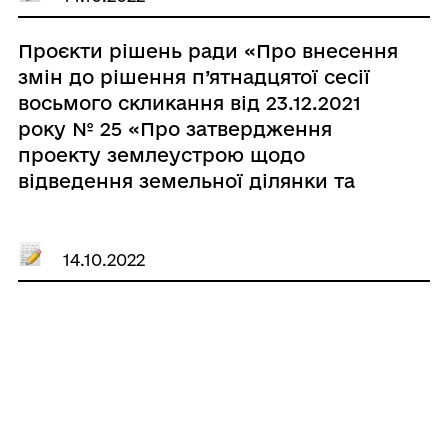
збирання, очищення та
розподілення води) з подальшою
Проєкти рішень ради «Про внесення
передачею в постійне користування
змін до рішення п’ятнадцятої сесії
земельних ділянок ККП «Водоканал
восьмого скликання від 23.12.2021
плюс»»
року № 25 «Про затвердження
проекту землеустрою щодо
відведення земельної ділянки та
передачу земельної ділянки у
власність гр. Алдошіній Марії
Яківні»»
14.10.2022
Проєкти рішень ради «Про
припинення права постійного
користування ПАТ «НАСК «ОРАНТА»
земельною ділянкою площею 0,1207
яка розташована в м. Кобеляки по
вул. Касьяна, 41/13»