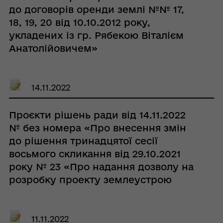
земельної ділянки ККП «Водоканал
до договорів оренди землі №№ 17,
плюс»»
18, 19, 20 від 10.10.2012 року,
укладених із гр. Рябекою Віталієм
Анатолійовичем»
14.11.2022
Проєкти рішень ради від 14.11.2022
№ без номера «Про внесення змін
до рішення тринадцятої сесії
восьмого скликання від 29.10.2021
року № 23 «Про надання дозволу на
розробку проекту землеустрою
щодо відведення земельної ділянки
на території Кобеляцької міської
ради гр. Нечті Вірі Іванівні»»
11.11.2022