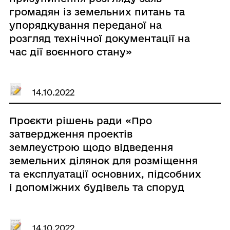
громадян із земельних питань та
упорядкування переданої на
розгляд технічної документації на
час дії воєнного стану»
14.10.2022
Проєкти рішень ради «Про
затвердження проектів
землеустрою щодо відведення
земельних ділянок для розміщення
та експлуатації основних, підсобних
і допоміжних будівель та споруд
технічної інфраструктури
(виробництва та розподілення газу,
постачання пари та гарячої води,
14.10.2022