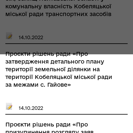
комунальну власність Кобеляцької
міської ради транспортних засобів
PEUGEOT BOXER, реєстраційний
ВІ5752СА, шасі (кузов, рама) №
VF3YBZMFB12555423 та ГАЗ 32214,
14.10.2022
реєстраційний № ВІ0360ВЕ, шасі
(кузов, рама) № X9632213090638053»
Проєкти рішень ради «Про
затвердження детального плану
території земельної ділянки на
території Кобеляцької міської ради
за межами с. Гайове»
14.10.2022
Проєкти рішень ради «Про
призупинення розгляду заяв