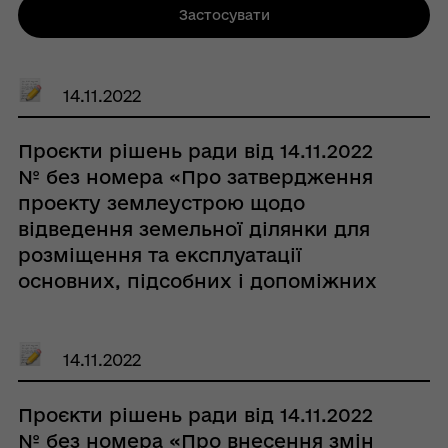
Застосувати
14.11.2022
Проєкти рішень ради від 14.11.2022
№ без номера «Про затвердження
проекту землеустрою щодо
відведення земельної ділянки для
розміщення та експлуатації
основних, підсобних і допоміжних
будівель та споруд технічної
інфраструктури (виробництва та
розподілення газу, постачання пари
14.11.2022
та гарячої води, збирання, очищення
та розподілення води) з подальшою
Проєкти рішень ради від 14.11.2022
передачею в постійне користування
№ без номера «Про внесення змін