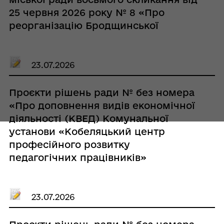
25 червня 2026 року № 8 «Про
реорганізацію Бродщинської
гімназії Кобеляцької міської ради
Полтавської області»»
23.07.2026
Проєкти рішень ради № без номера
«Про доповнення видів економічної
діяльності (КВЕД) Комунальної
установи «Кобеляцький центр
професійного розвитку
педагогічних працівників»
Кобеляцької міської ради
Полтавської області»
23.07.2026