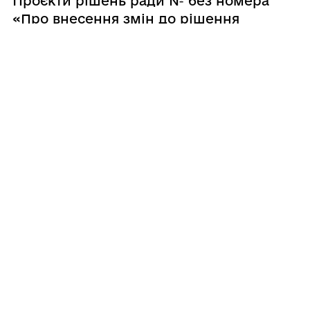
Проєкти рішень ради № без номера
«Про внесення змін до рішення
вісімдесят другої позачергової сесії
Кобеляцької міської ради восьмого
скликання від 29 травня 2026 року №
7 «Про затвердження Положення
про призначення, виплати
одноразових грошових винагород
обдарованим дітям Кобеляцької
23.07.2026
міської територіальної громади»»
Проєкти рішень ради № без номера
«Про розгляд заяви Пивовар
Валентини Володимирівни про
видачу свідоцтва про право
власності на майновий пай члена
колективного
сільськогосподарського
підприємства (майновий