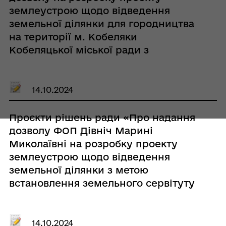
землеустрою щодо відведення
земельної ділянки для городництва
на території м. Кобеляки
Кобеляцької міської ради з
подальшою передачею в оренду гр.
Дорошенко Людмилі Віталіївні»
14.10.2024
Проєкти рішень ради «Про надання
дозволу ФОП Дівніч Марині
Миколаївні на розробку проекту
землеустрою щодо відведення
земельної ділянки з метою
встановлення земельного сервітуту
(право на розміщення тимчасових
споруд (малих архітектурних
форм)) по вул. Небесної сотні, біля
14.10.2024