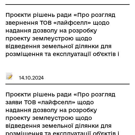
буд. № 30 по вул. Тараса Шевченка
м. Кобеляки Полтавського району
Проєкти рішень ради «Про розгляд
Полтавської області»
звернення ТОВ «лайфселл» щодо
надання дозволу на розробку
проекту землеустрою щодо
відведення земельної ділянки для
розміщення та експлуатації об’єктів і
споруд електронних комунікацій за
межами с. Грицаївка на території
Кобеляцької міської ради»
14.10.2024
Проєкти рішень ради «Про розгляд
заяви ТОВ «лайфселл» щодо
надання дозволу на розробку
проекту землеустрою щодо
відведення земельної ділянки для
розміщення та експлуатації об’єктів і