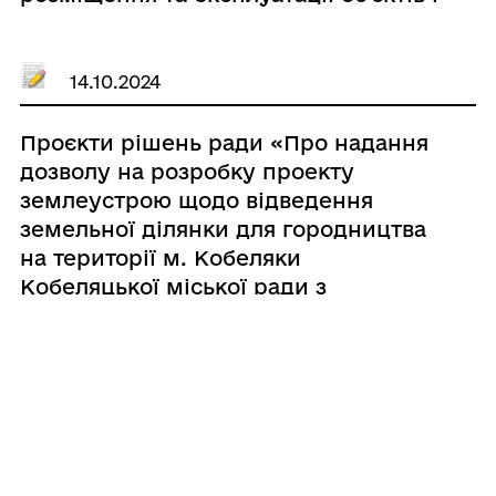
споруд електронних комунікацій на
землях комунальної власності
Кобеляцької міської ради»
14.10.2024
Проєкти рішень ради «Про надання
дозволу на розробку проекту
землеустрою щодо відведення
земельної ділянки для городництва
на території м. Кобеляки
Кобеляцької міської ради з
подальшою передачею в оренду гр.
Білашу Артуру Юрійовичу»
14.10.2024
Проєкти рішень ради «Про
затвердження технічної
документації із землеустрою щодо