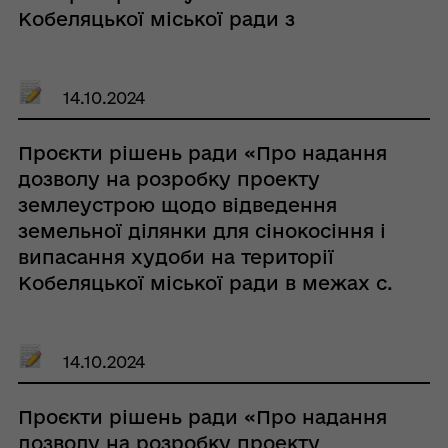
Кобеляцької міської ради з
подальшою передачею в оренду гр.
Литвин Діні Павлівні»
14.10.2024
Проєкти рішень ради «Про надання
дозволу на розробку проекту
землеустрою щодо відведення
земельної ділянки для сінокосіння і
випасання худоби на території
Кобеляцької міської ради в межах с.
Кишеньки з подальшою передачею
в оренду гр. Куркулі Віктору
Андрійовичу»
14.10.2024
Проєкти рішень ради «Про надання
дозволу на розробку проекту