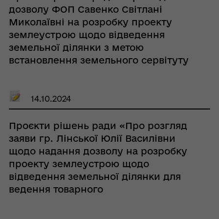
дозволу ФОП Савенко Світлані
Миколаївні на розробку проекту
землеустрою щодо відведення
земельної ділянки з метою
встановлення земельного сервітуту
(право на розміщення тимчасових
споруд (малих архітектурних
форм)) по вул. Тараса Шевченка,
14.10.2024
біля буд. № 18 м. Кобеляки
Полтавського району Полтавської
Проєкти рішень ради «Про розгляд
області»
заяви гр. Лінської Юлії Василівни
щодо надання дозволу на розробку
проекту землеустрою щодо
відведення земельної ділянки для
ведення товарного
сільськогосподарського
виробництва на території