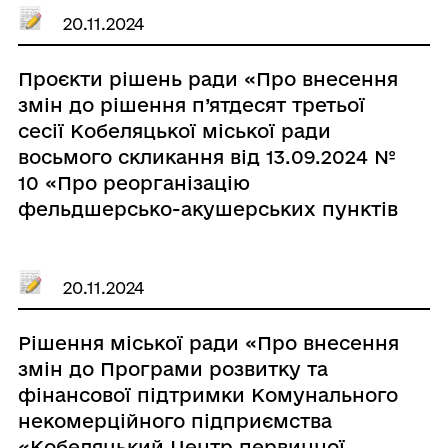
20.11.2024
Проєкти рішень ради «Про внесення
змін до рішення п’ятдесят третьої
сесії Кобеляцької міської ради
восьмого скликання від 13.09.2024 №
10 «Про реорганізацію
фельдшерсько-акушерських пунктів
Комунального некомерційного
підприємства «Кобеляцький Центр
первинної медико-санітарної
20.11.2024
допомоги» Кобеляцької міської ради
у медичні пункти тимчасового
Рішення міської ради «Про внесення
базування»»
змін до Програми розвитку та
фінансової підтримки Комунального
некомерційного підприємства
«Кобеляцький Центр первинної