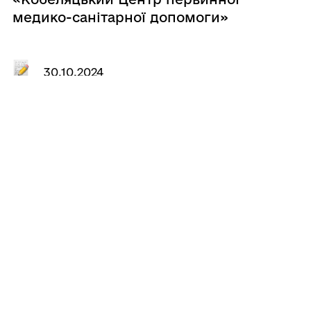
медико-санітарної допомоги»
Кобеляцької міської ради на 2023 –
2024 роки»
30.10.2024
Проєкти рішень ради від 30.10.2024
№ без номера «Про звернення
депутатів Кобеляцької міської ради
щодо підтримки Плану перемоги,
представленого Президентом
України Володимиром Зеленським»
1
2
...
188
189
190
...
307