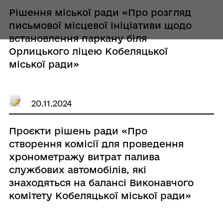
Рішення міської ради «Про розгляд
письмової місцевої ініціативи щодо
встановлення паркану біля
Орлицького ліцею Кобеляцької
міської ради»
20.11.2024
Проєкти рішень ради «Про
створення комісії для проведення
хронометражу витрат палива
службових автомобілів, які
знаходяться на балансі Виконавчого
комітету Кобеляцької міської ради»