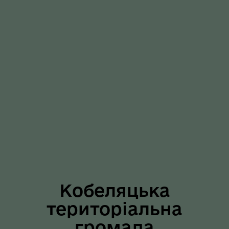
Кобеляцька
територіальна
громада