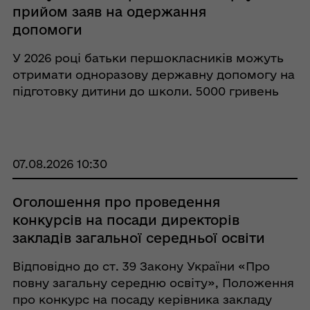
прийом заяв на одержання
допомоги
У 2026 році батьки першокласників можуть
отримати одноразову державну допомогу на
підготовку дитини до школи. 5000 гривень
оформити можна онлайн через «Дію» або
через сервісні центри Пенсійного фонду
України (офлайн). Одноразова грошова доп
...
07.08.2026 10:30
Оголошення про проведення
конкурсів на посади директорів
закладів загальної середньої освіти
Відповідно до ст. 39 Закону України «Про
повну загальну середню освіту», Положення
про конкурс на посаду керівника закладу