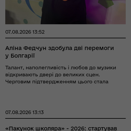
07.08.2026 13:52
Аліна Федчун здобула дві перемоги
у Болгарії
Талант, наполегливість і любов до музики
відкривають двері до великих сцен.
Черговим підтвердженням цього стала
блискуча перемога учениці Кобеляцької
музичної школи Аліни Федчун, яка гідно
представила Україну та нашу Кобеляцьку
громаду на VI Міжнародному ...
07.08.2026 13:13
«Пакунок школяра» - 2026: стартував