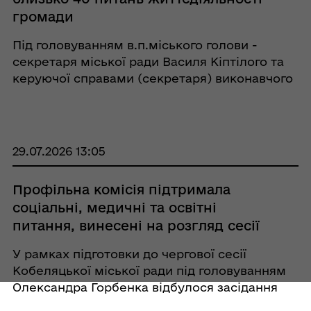
громади
Під головуванням в.п.міського голови -
секретаря міської ради Василя Кіптілого та
керуючої справами (секретаря) виконавчого
комітету Олени Постольник відбулося
чергове засідання виконавчого комітету
Кобеляцької міської ради. Одним із
ключових рішень ст ...
29.07.2026 13:05
Профільна комісія підтримала
соціальні, медичні та освітні
питання, винесені на розгляд сесії
У рамках підготовки до чергової сесії
Кобеляцької міської ради під головуванням
Олександра Горбенка відбулося засідання
постійної комісії з питань соціального