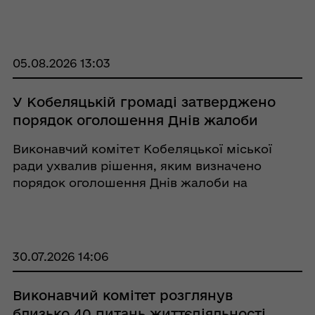
загальної середньої освіти Кобеляцької
міської ради, затвердженого сорок п’ятою
позачерговою сесією Кобеляцької мі ...
05.08.2026 13:03
У Кобеляцькій громаді затверджено
порядок оголошення Днів жалоби
Виконавчий комітет Кобеляцької міської
ради ухвалив рішення, яким визначено
порядок оголошення Днів жалоби на
території Кобеляцької міської територіальної
громади. Відтепер День жалоби
оголошуватиметься у день проведення
ритуалу поховання військовослуж ...
30.07.2026 14:06
Виконавчий комітет розглянув
близько 40 питань життєдіяльності