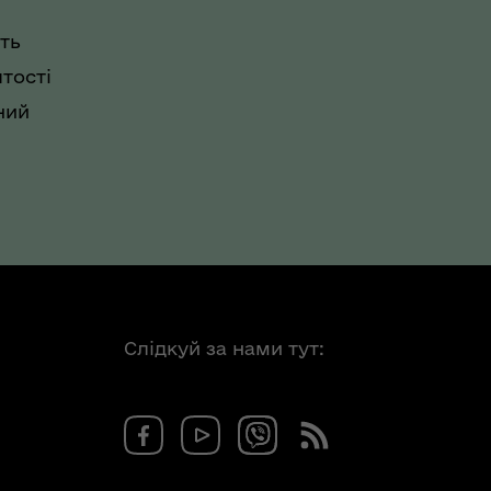
ть
тості
ний
Слідкуй за нами тут: