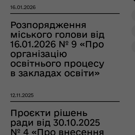
середньої освіти
16.01.2026
Кобеляцької міської
ради на 2026 рік»
Розпорядження
міського голови від
16.01.2026 № 9 «Про
організацію
освітнього процесу
рдинаційний штаб з
в закладах освіти»
ань поводження з
ськовополоненими
ШППВ)
12.11.2025
Проєкти рішень
ради від 30.10.2025
№ 4 «Про внесення