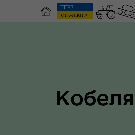
Зві
пов
Громадянам
гол
ра
Кобеля