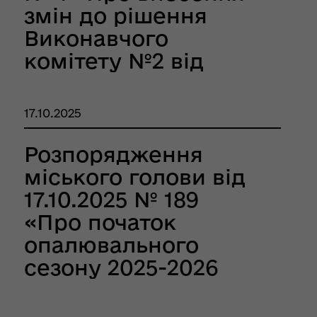
змін до рішення
Виконавчого
комітету №2 від
26.12.2024 р. «Про
організацію
17.10.2025
харчування у
закладах дошкільної
Розпорядження
освіти Кобеляцької
міського голови від
міської ради на 2025
17.10.2025 № 189
рік» та викладення
«Про початок
його в новій
опалювального
редакції»
сезону 2025-2026
років у закладах
охорони здоров"я,