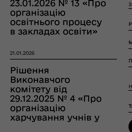
23.01.2026 № 13 «Про
З
організацію
освітнього процесу
в закладах освіти»
тр життєстійкості
еляцької громади
21.01.2026
Рішення
Виконавчого
Н
комітету від
29.12.2025 № 4 «Про
організацію
харчування учнів у
оплатна правнича
закладах загальної
помога