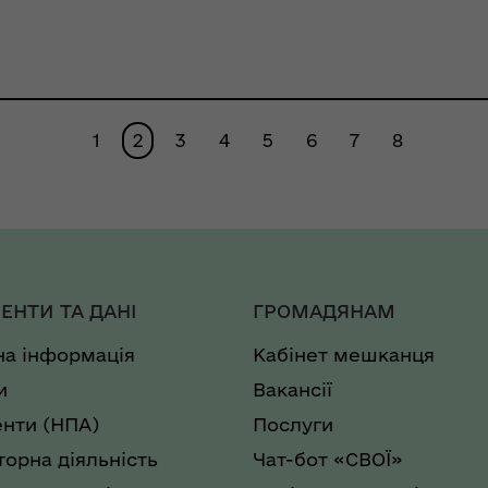
дошкільної,
загальної середньої
та професійної
освіти на території
1
2
3
4
5
6
7
8
Кобеляцької
громади»
ЕНТИ ТА ДАНІ
ГРОМАДЯНАМ
на інформація
Кабінет мешканця
и
Вакансії
нти (НПА)
Послуги
торна діяльність
Чат-бот «СВОЇ»