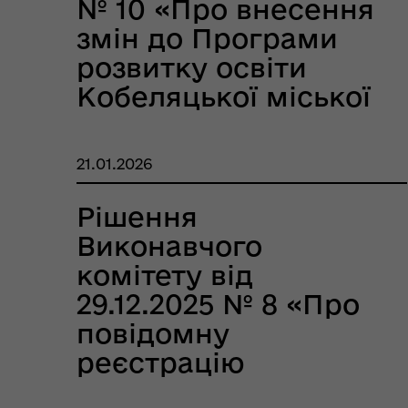
№ 10 «Про внесення
змін до Програми
розвитку освіти
Кобеляцької міської
територіальної
Цен
єВідновлення
громади на 2026-
Коб
21.01.2026
2028 роки»
Рішення
Виконавчого
комітету від
29.12.2025 № 8 «Про
повідомну
реєстрацію
Пункти незламності та
Без
колективного
укриття
до