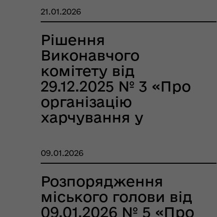
договору,
21.01.2026
укладеного між
Управлінням освіти,
Рішення
культури, туризму,
Виконавчого
молоді та спорту
комітету від
Кобеляцької міської
29.12.2025 № 3 «Про
ради та
організацію
Коо
Дії населення при
Кобеляцькою
харчування у
пит
небезпечних подіях та
вій
районною
закладах дошкільної
надзвичайних ситуаціях
(К
організацією
освіти Кобеляцької
09.01.2026
профспілки
міської ради на 2026
працівників
рік»
Розпорядження
культури на 2025-
міського голови від
2030 роки»
09.01.2026 № 5 «Про