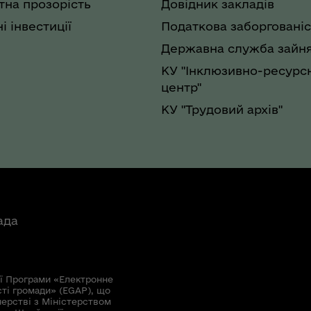
на прозорість
Довідник закладів
і інвестиції
Податкова заборгованіс
Державна служба зайня
КУ "Інклюзивно-ресурс
центр"
КУ "Трудовий архів"
ада
ї Програми «Електронне
сті громади» (EGAP), що
нерстві з Міністерством