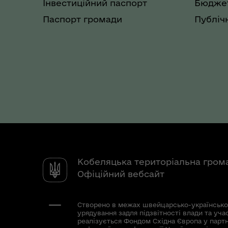
Інвестиційний паспорт
Бюджет
Паспорт громади
Публічн
Кобеляцька територіальна гром
Офіційний вебсайт
Створено в межах швейцарсько-українсько
урядування задля підзвітності влади та уча
реалізується Фондом Східна Європа у парт