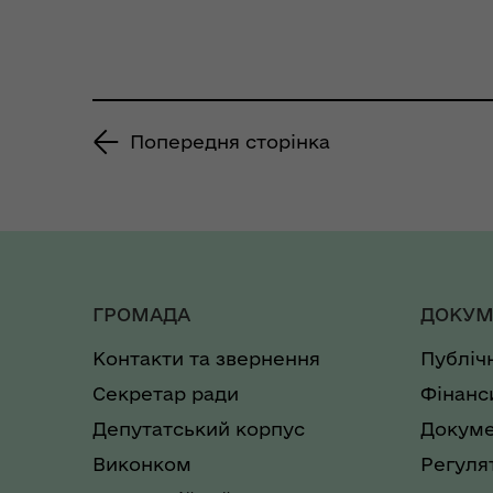
26.12.2024 р. «Про
організацію
харчування учнів у
закладах загальної
Попередня сторінка
середньої освіти
Кобеляцької міської
ради на 2025 рік» та
викладення його в
новій редакції»
ГРОМАДА
ДОКУМ
Контакти та звернення
Публіч
Секретар ради
Фінанс
Депутатський корпус
Докуме
Виконком
Регуля