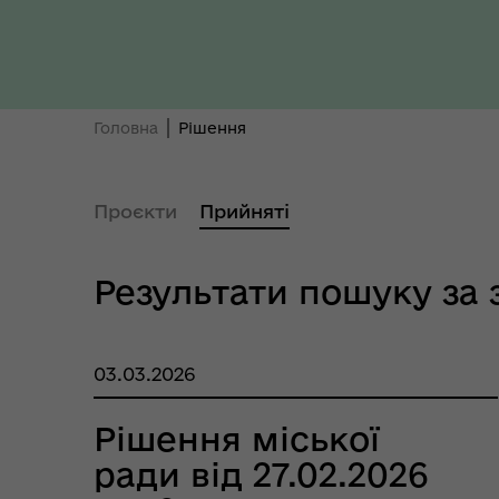
Ти 
Уповноважений Верховної
про
Ради України з прав людини
здо
Головна
Рішення
Проєкти
Прийняті
Результати пошуку за 
Регіональне представництво
Уповноваженого Верховної
Мар
03.03.2026
Ради України з прав людини у
мен
Полтавській області
Рішення міської
ради від 27.02.2026