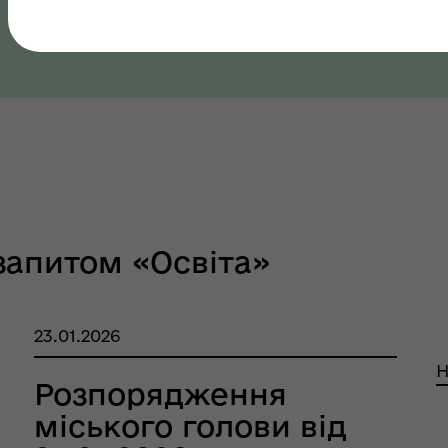
Полтавська область, Полтавський район
як? Всеукраїнська
грама ментального
ров"я
запитом «Освіта»
шрути послуг з
23.01.2026
тального здоров'я
Н
Розпорядження
міського голови від