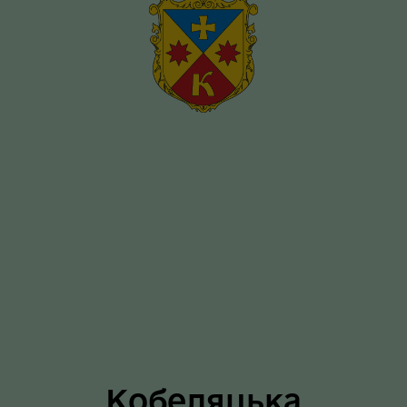
Кобеляцька