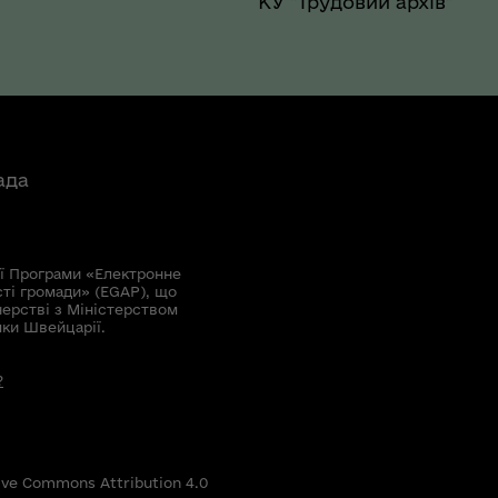
КУ "Трудовий архів"
ада
ї Програми «Електронне
сті громади» (EGAP), що
нерстві з Міністерством
мки Швейцарії.
?
ive Commons Attribution 4.0