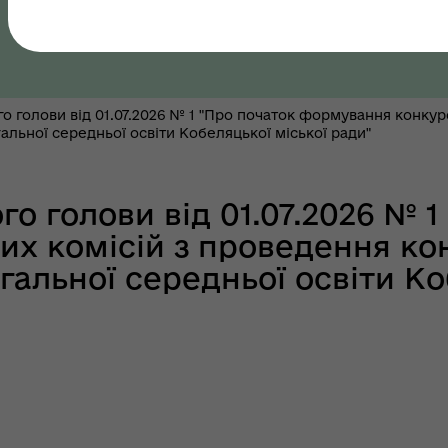
Полтавська область, Полтавський район
шрути послуг з
тального здоров'я
 голови від 01.07.2026 № 1 "Про початок формування конкур
гальної середньої освіти Кобеляцької міської ради"
тр життєстійкості
еляцької громади
о голови від 01.07.2026 № 1
х комісій з проведення кон
гальної середньої освіти Ко
оплатна правнича
помога