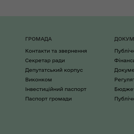
Коо
Дії населення при
пит
небезпечних подіях та
вій
надзвичайних ситуаціях
(К
ГРОМАДА
ДОКУМ
Контакти та звернення
Публіч
Секретар ради
Фінанс
Депутатський корпус
Докуме
Виконком
Регуля
Інвестиційний паспорт
Бюджет
Паспорт громади
Публічн