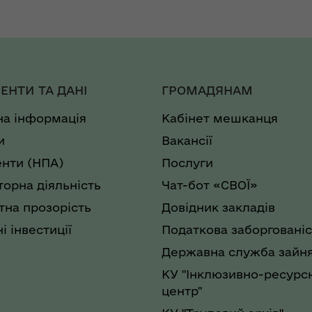
рдинаційний штаб з
ань поводження з
ськовополоненими
ШППВ)
ЕНТИ ТА ДАНІ
ГРОМАДЯНАМ
на інформація
Кабінет мешканця
и
Вакансії
нти (НПА)
Послуги
торна діяльність
Чат-бот «СВОЇ»
на прозорість
Довідник закладів
і інвестиції
Податкова заборгованіс
Державна служба зайня
КУ "Інклюзивно-ресурс
центр"