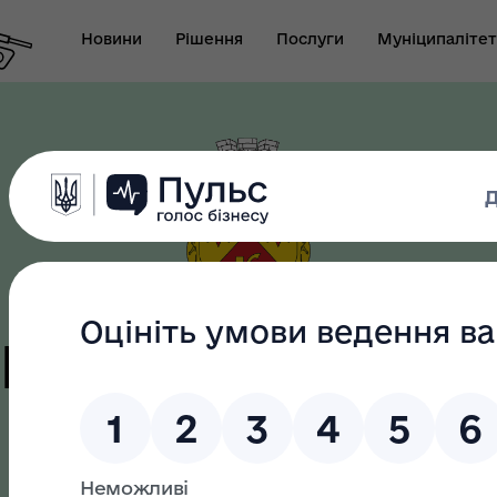
Новини
Рішення
Послуги
Муніципалітет
т виконуючого
новаження міського
Безбар"єрність
ови-секретаря міської
ди
цька терито
як? Всеукраїнська
Служба у справах дітей
грама ментального
апарату ВК Кобеляцької
ров"я
міської ради
громада