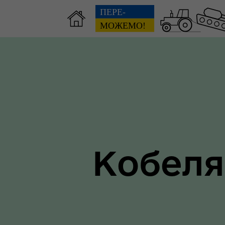
Зві
пов
Громадянам
гол
ра
Кобеля
Ти 
Уповноважений Верховної
про
Ради України з прав людини
здо
Регіональне представництво