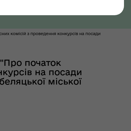
сних комісій з проведення конкурсів на посади
 "Про початок
курсів на посади
беляцької міської