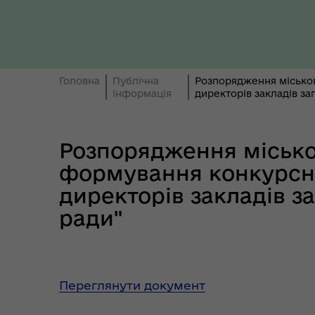
Уповноваженого Верховної
Мар
Ради України з прав людини у
мен
Полтавській області
Головна
Публічна
Розпорядження міського
інформація
директорів закладів за
Цен
єВідновлення
Коб
Розпорядження міськог
формування конкурсни
директорів закладів за
ради"
Пункти незламності та
Без
укриття
до
Переглянути документ