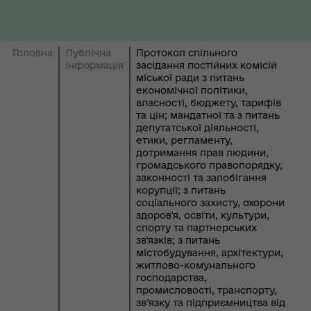
Головна
Публічна
Протокол спільного
інформація
засідання постійних комісій
міської ради з питань
економічної політики,
власності, бюджету, тарифів
та цін; мандатної та з питань
депутатської діяльності,
етики, регламенту,
дотримання прав людини,
громадського правопорядку,
законності та запобігання
корупції; з питань
соціального захисту, охорони
здоров'я, освіти, культури,
спорту та партнерських
зв'язків; з питань
містобудування, архітектури,
житлово-комунального
господарства,
промисловості, транспорту,
зв’язку та підприємництва від