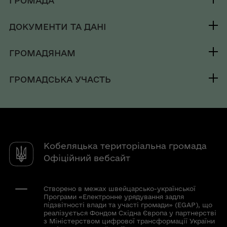
ГРОМАДА
Контакти та звернення
ДОКУМЕНТИ ТА ДАНІ
Секретар ради
Публічна інформація
Депутатський корпус
ГРОМАДЯНАМ
Фінанси
Виконком
Кабінет мешканця
Документи (НПА)
ГРОМАДСЬКА УЧАСТЬ
Інвестиційний паспорт
Вакансії
Регуляторна діяльність
Електронні петиції
Паспорт громади
Послуги
Бюджетна прозорість
Електронні консультації
Чат-бот «СВОЇ»
Публічні інвестиції
Молодіжна рада
Довідник закладів
Кобеляцька територіальна громада
Місцеві ініціативи
Податкова заборгованість
Офіційний вебсайт
Державна служба зайнятості
КУ "Інклюзивно-ресурсний центр"
Створено в межах швейцарсько-української
Програми «Електронне урядування задля
КУ "Трудовий архів"
підзвітності влади та участі громади» (EGAP), що
реалізується Фондом Східна Європа у партнерстві
з Міністерством цифрової трансформації України