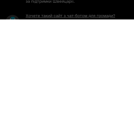
за підтримки Швейцарії.
Хочете такий сайт з чат-ботом для громади?
Весь контент доступний за ліцензією Creative
Commons Attribution 4.0 International license,
якщо не зазначено інше.
Слідкуй за нами тут:
Наша громада у смартфоні: