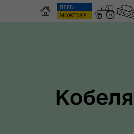
Зві
пов
Громадянам
гол
ра
Кобеля
Ти 
Уповноважений Верховної
про
Ради України з прав людини
здо