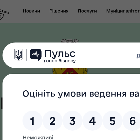
Новини
Рішення
Послуги
Муніципалітет
т виконуючого
новаження міського
Безбар"єрність
ови-секретаря міської
ди
цька терито
як? Всеукраїнська
Служба у справах дітей
грама ментального
апарату ВК Кобеляцької
громада
ров"я
міської ради