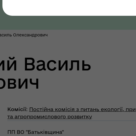
Полтавська область, Полтавський район
шрути послуг з
тального здоров'я
асиль Олександрович
ий Василь
ович
тр життєстійкості
еляцької громади
Комісії
:
Постійна комісія з питань екології, п
та агропромислового розвитку
ПП ВО "Батьківщина"
оплатна правнича