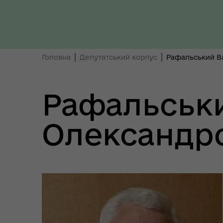
Регіональне представництво
Уповноваженого Верховної
Мар
Ради України з прав людини у
мен
Головна
Депутатський корпус
Рафальський В
Полтавській області
Рафальськ
Олександр
Цен
єВідновлення
Коб
Пункти незламності та
Без