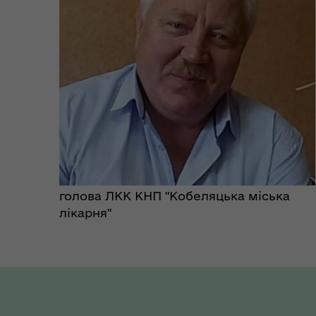
укриття
до
Коо
Дії населення при
пит
небезпечних подіях та
вій
надзвичайних ситуаціях
(К
голова ЛКК КНП "Кобеляцька міська
лікарня"