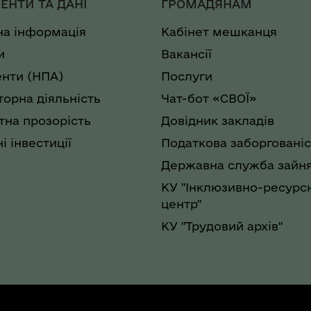
ЕНТИ ТА ДАНІ
ГРОМАДЯНАМ
на інформація
Кабінет мешканця
и
Вакансії
нти (НПА)
Послуги
торна діяльність
Чат-бот «СВОЇ»
на прозорість
Довідник закладів
і інвестиції
Податкова заборгованіс
Державна служба зайня
КУ "Інклюзивно-ресурс
центр"
КУ "Трудовий архів"