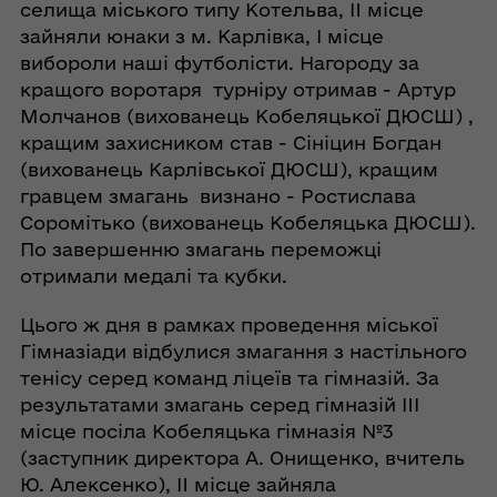
селища міського типу Котельва, II місце
зайняли юнаки з м. Карлівка, I місце
вибороли наші футболісти. Нагороду за
кращого воротаря турніру отримав - Артур
Молчанов (вихованець Кобеляцької ДЮСШ) ,
кращим захисником став - Сініцин Богдан
(вихованець Карлівської ДЮСШ), кращим
гравцем змагань визнано - Ростислава
Соромітько (вихованець Кобеляцька ДЮСШ).
По завершенню змагань переможці
отримали медалі та кубки.
Цього ж дня в рамках проведення міської
Гімназіади відбулися змагання з настільного
тенісу серед команд ліцеїв та гімназій. За
результатами змагань серед гімназій III
місце посіла Кобеляцька гімназія №3
(заступник директора А. Онищенко, вчитель
Ю. Алексенко), II місце зайняла