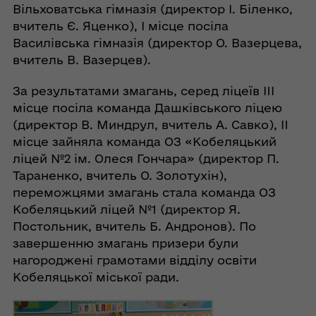
Вільховатська гімназія (директор І. Біленко,
вчитель Є. Яценко), I місце посіла
Василівська гімназія (директор О. Вазерцева,
вчитель В. Вазерцев).
За результатами змагань, серед ліцеїв III
місце посіла команда Дашківського ліцею
(директор В. Миндрул, вчитель А. Савко), II
місце зайняла команда ОЗ «Кобеляцький
ліцей №2 ім. Олеся Гончара» (директор П.
Тараненко, вчитель О. Золотухін),
переможцями змагань стала команда ОЗ
Кобеляцький ліцей №1 (директор Я.
Постольник, вчитель Б. Андронов). По
завершенню змагань призери були
нагороджені грамотами відділу освіти
Кобеляцької міської ради.