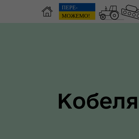
Зві
пов
Громадянам
гол
ра
Кобеля
Ти 
Уповноважений Верховної
про