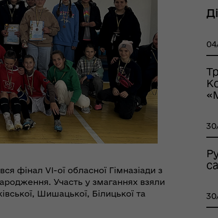
тр життєстійкості
еляцької громади
Д
04
Т
К
«
оплатна правнича
помога
30
Р
с
вся фінал VI-ої обласної Гімназіади з
народження. Участь у змаганнях взяли
ківської, Шишацької, Білицької та
30
рдинаційний штаб з