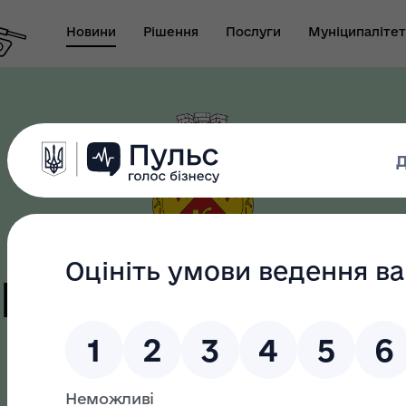
Новини
Рішення
Послуги
Муніципалітет
т виконуючого
новаження міського
Безбар"єрність
ови-секретаря міської
ди
цька терито
громада
як? Всеукраїнська
грама ментального