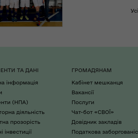
Ус
ЕНТИ ТА ДАНІ
ГРОМАДЯНАМ
на інформація
Кабінет мешканця
и
Вакансії
нти (НПА)
Послуги
торна діяльність
Чат-бот «СВОЇ»
на прозорість
Довідник закладів
і інвестиції
Податкова заборгованіс