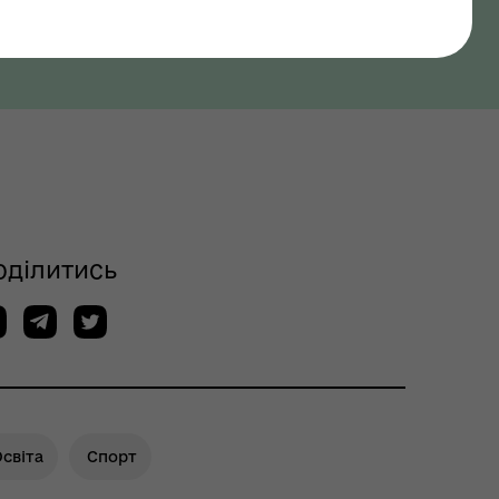
оділитись
світа
Спорт