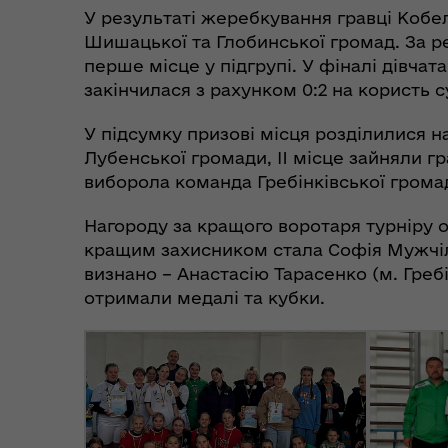
Дії населення при
пит
У результаті жеребкування гравці Кобе
небезпечних подіях та
вій
Шишацької та Глобинської громад. За р
надзвичайних ситуаціях
(К
перше місце у підгрупі. У фіналі дівчат
закінчилася з рахунком 0:2 на користь 
У підсумку призові місця розділилися н
Лубенської громади, II місце зайняли гр
виборола команда Гребінківської грома
Нагороду за кращого воротаря турніру 
кращим захисником стала Софія Мужчіл
визнано – Анастасію Тарасенко (м. Гре
отримали медалі та кубки.