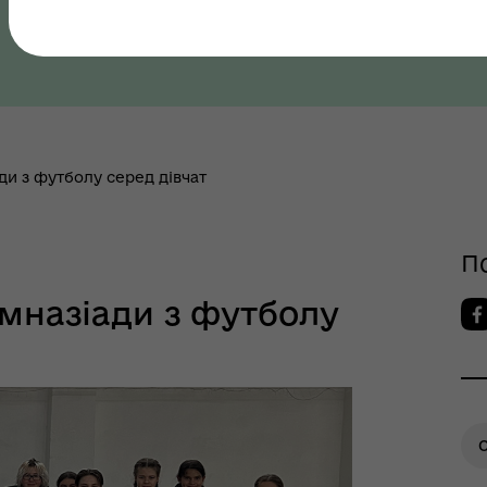
Полтавська область, Полтавський район
ров"я
ди з футболу серед дівчат
шрути послуг з
тального здоров'я
П
імназіади з футболу
О