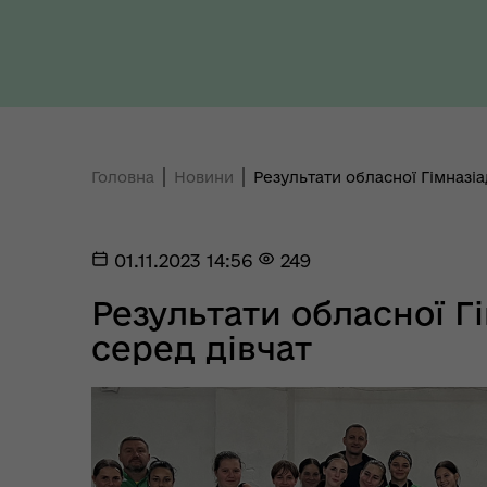
Ради України з прав людини
здо
Головна
Новини
Результати обласної Гімназіа
Регіональне представництво
Уповноваженого Верховної
Мар
Ради України з прав людини у
мен
01.11.2023 14:56
249
Полтавській області
Результати обласної Г
серед дівчат