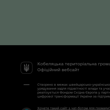
Кобеляцька територіальна гром
Офіційний вебсайт
Створено в межах швейцарсько-українсько
урядування задля підзвітності влади та уча
реалізується Фондом Східна Європа у парт
цифрової трансформації України за підтри
Хочете такий сайт з чат-ботом для громади