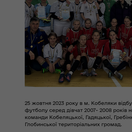
Цен
єВідновлення
Коб
Пункти незламності та
Без
укриття
до
25 жовтня 2023 року в м. Кобеляки відбу
футболу серед дівчат 2007- 2008 років 
команди Кобеляцької, Гадяцької, Гребін
Глобинської територіальних громад.
Коо