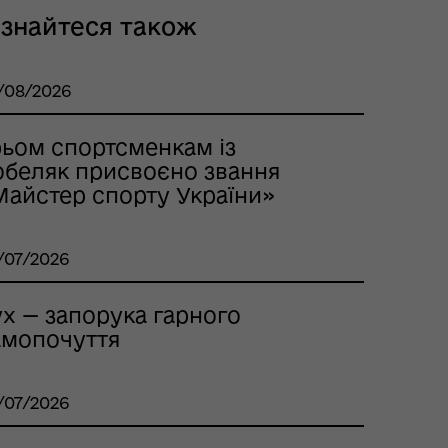
ізнайтеся також
/08/2026
рьом спортсменкам із
обеляк присвоєно звання
Майстер спорту України»
/07/2026
ух — запорука гарного
амопочуття
/07/2026