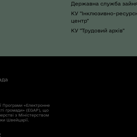
Державна служба зайня
КУ "Інклюзивно-ресурс
центр"
КУ "Трудовий архів"
ада
ї Програми «Електронне
сті громади» (EGAP), що
нерстві з Міністерством
мки Швейцарії.
?