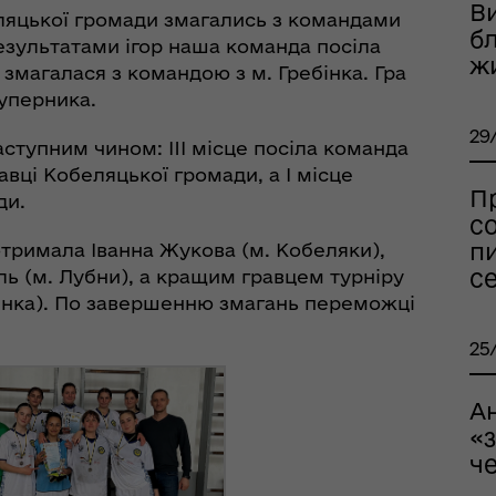
В
ань поводження з
ляцької громади змагались з командами
б
ськовополоненими
езультатами ігор наша команда посіла
ж
ШППВ)
а змагалася з командою з м. Гребінка. Гра
суперника.
29
аступним чином: III місце посіла команда
авці Кобеляцької громади, а I місце
П
ди.
со
пи
отримала Іванна Жукова (м. Кобеляки),
се
ь (м. Лубни), а кращим гравцем турніру
бінка). По завершенню змагань переможці
25
А
«
че