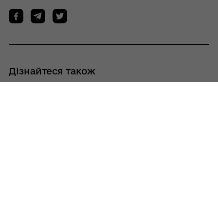
Дізнайтеся також
05/08/2026
У Кобеляцькій громаді затверджено
порядок оголошення Днів жалоби
04/08/2026
Трьом спортсменкам із Кобеляк
присвоєно звання «Майстер спорту