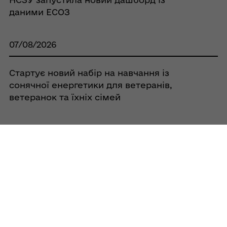
даними ЕСОЗ
07/08/2026
Стартує новий набір на навчання із
сонячної енергетики для ветеранів,
ветеранок та їхніх сімей
07/08/2026
Гаряча лінія Омбудсмана України Дмитра
Лубінця: 1678
Усі новини