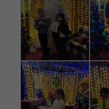
надзвичайних ситуаціях
(К