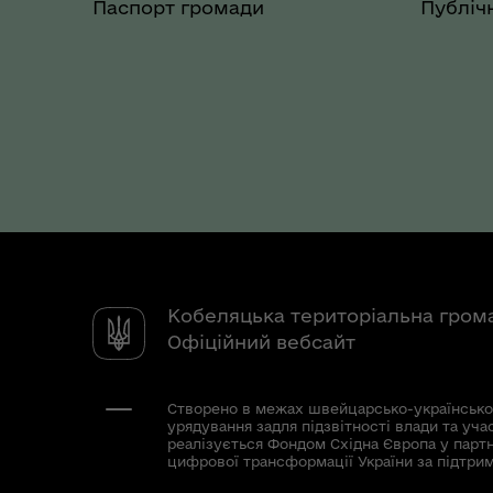
Паспорт громади
Публічн
Кобеляцька територіальна гром
Офіційний вебсайт
Створено в межах швейцарсько-українсько
урядування задля підзвітності влади та уча
реалізується Фондом Східна Європа у парт
цифрової трансформації України за підтри