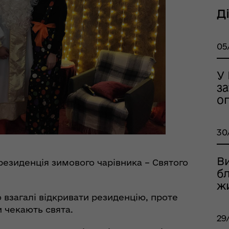
Д
05
У
з
о
30
тр життєстійкості
еляцької громади
В
і резиденція зимового чарівника – Святого
б
ж
о взагалі відкривати резиденцію, проте
и чекають свята.
29