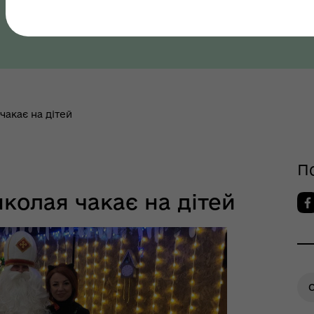
Полтавська область, Полтавський район
як? Всеукраїнська
грама ментального
ров"я
чакає на дітей
П
колая чакає на дітей
шрути послуг з
О
тального здоров'я