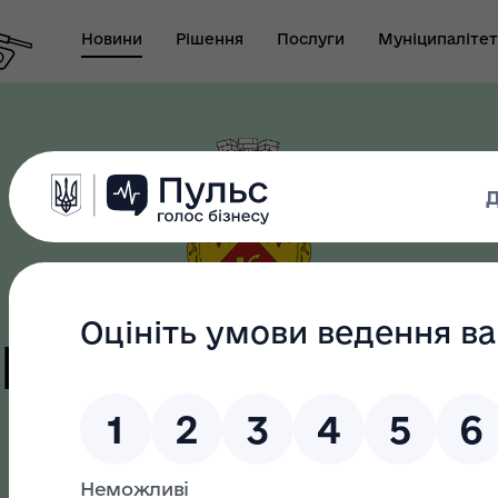
Новини
Рішення
Послуги
Муніципалітет
т виконуючого
новаження міського
Безбар"єрність
ови-секретаря міської
ди
цька терито
громада