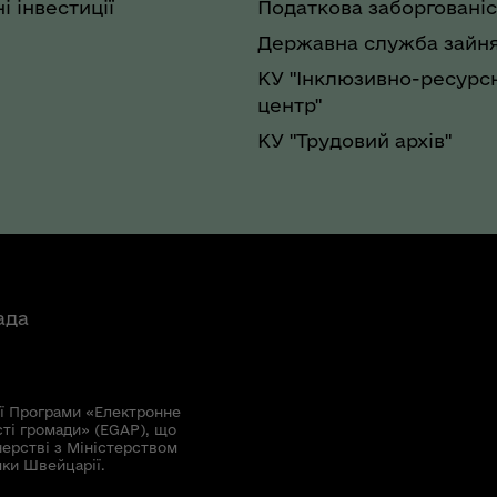
і інвестиції
Податкова заборгованіс
Державна служба зайня
КУ "Інклюзивно-ресурс
центр"
КУ "Трудовий архів"
ада
ї Програми «Електронне
сті громади» (EGAP), що
нерстві з Міністерством
мки Швейцарії.