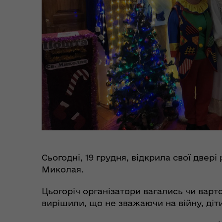
Цен
єВідновлення
Коб
Сьогодні, 19 грудня, відкрила свої двер
Миколая.
Цьогоріч організатори вагались чи варт
вирішили, що не зважаючи на війну, діт