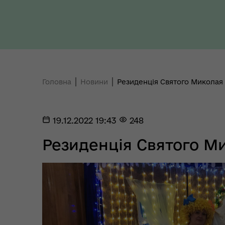
Ти 
Уповноважений Верховної
про
Ради України з прав людини
здо
Головна
Новини
Резиденція Святого Миколая 
19.12.2022 19:43
248
Резиденція Святого Ми
Регіональне представництво
Уповноваженого Верховної
Мар
Ради України з прав людини у
мен
Полтавській області