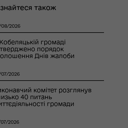
ізнайтеся також
/08/2026
 Кобеляцькій громаді
атверджено порядок
голошення Днів жалоби
/07/2026
иконавчий комітет розглянув
лизько 40 питань
иттєдіяльності громади
/07/2026