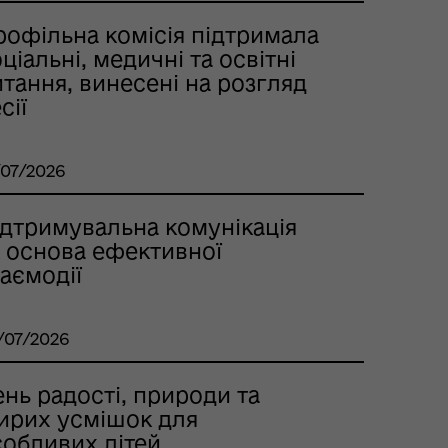
рофільна комісія підтримала
ціальні, медичні та освітні
тання, винесені на розгляд
сії
/07/2026
ідтримувальна комунікація
к основа ефективної
аємодії
/07/2026
нь радості, природи та
ирих усмішок для
собливих дітей