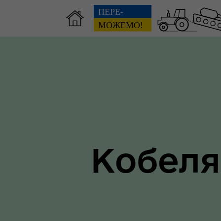
Зві
пов
Громадянам
гол
ра
Кобеля