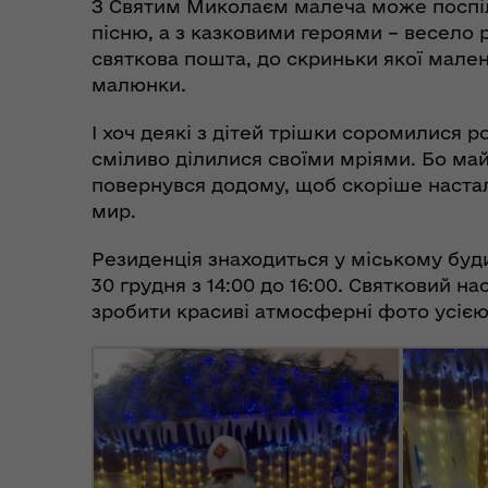
З Святим Миколаєм малеча може поспілк
пісню, а з казковими героями – весело 
святкова пошта, до скриньки якої мален
малюнки.
Пункти незламності та
Без
І хоч деякі з дітей трішки соромилися 
укриття
до
сміливо ділилися своїми мріями. Бо май
повернувся додому, щоб скоріше настал
мир.
Резиденція знаходиться у міському буд
30 грудня з 14:00 до 16:00. Святковий н
зробити красиві атмосферні фото усіє
Коо
Дії населення при
пит
небезпечних подіях та
вій