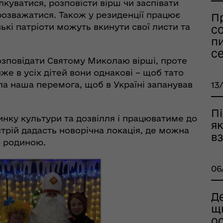
уватися, розповісти вірш чи заспівати
розважатися. Також у резиденції працює
П
ькі патріоти можуть вкинути свої листи та
со
пи
се
оплатна правнича
розповідати Святому Миколаю вірші, проте
помога
же в усіх дітей вони однакові – щоб тато
а наша перемога, щоб в Україні запанував
13
П
инку культури та дозвілля і працюватиме до
я
астрій дадасть новорічна локація, де можна
вз
ю родиною.
06
Де
рдинаційний штаб з
щ
ань поводження з
о
ськовополоненими