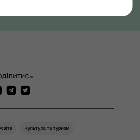
оділитись
світа
Культура та туризм