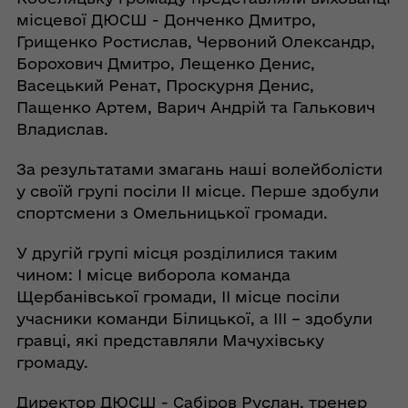
місцевої ДЮСШ - Донченко Дмитро,
Грищенко Ростислав, Червоний Олександр,
Борохович Дмитро, Лещенко Денис,
Васецький Ренат, Проскурня Денис,
Пащенко Артем, Варич Андрій та Галькович
Владислав.
За результатами змагань наші волейболісти
у своїй групі посіли ІІ місце. Перше здобули
спортсмени з Омельницької громади.
У другій групі місця розділилися таким
чином: І місце виборола команда
Щербанівської громади, ІІ місце посіли
учасники команди Білицької, а ІІІ – здобули
гравці, які представляли Мачухівську
громаду.
Директор ДЮСШ - Сабіров Руслан, тренер