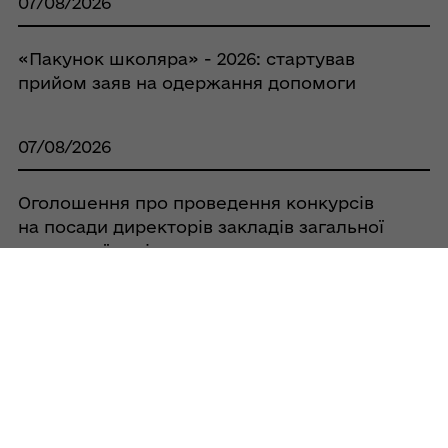
07/08/2026
«Пакунок школяра» - 2026: стартував
прийом заяв на одержання допомоги
07/08/2026
Оголошення про проведення конкурсів
на посади директорів закладів загальної
середньої освіти
05/08/2026
У Кобеляцькій громаді затверджено
порядок оголошення Днів жалоби