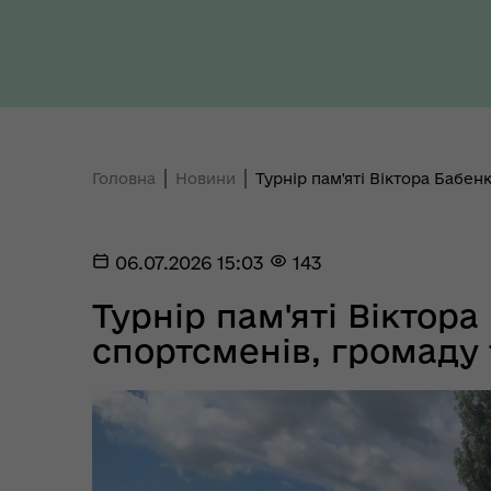
Ти 
Уповноважений Верховної
про
Ради України з прав людини
здо
Головна
Новини
Турнір пам'яті Віктора Бабен
06.07.2026 15:03
143
Турнір пам'яті Віктора
спортсменів, громаду
Регіональне представництво