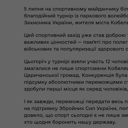
5 липня на спортивному майданчику біл
благодійний турнір із паркового волейб
Захисника України, жителя міста Кобел
Цей спортивний захід уже став доброю 
важливих цінностей — пам'яті про полег
військових та популяризації здорового 
Цьогоріч у турнірі взяли участь 12 чоло
Пункти незламності та
Без
змагалися не лише спортсмени Кобеляць
укриття
до
Царичанської громад. Конкуренція бул
підсумку абсолютними переможцями ста
здобули перші місця як серед чоловіків,
І як завжди, переможці передати весь п
на підтримку Збройних Сил України, по
довело, що спорт сьогодні є не лише зм
хто щодня боронить нашу державу.