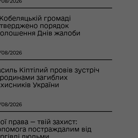
/08/2026
 Кобеляцькій громаді
атверджено порядок
голошення Днів жалоби
/08/2026
силь Кіптілий провів зустріч
з родинами загиблих
хисників України
/08/2026
ої права — твій захист:
опомога постраждалим від
оргівлі людьми