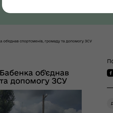
Полтавська область, Полтавський район
як? Всеукраїнська
грама ментального
ров"я
ка об'єднав спортсменів, громаду та допомогу ЗСУ
П
 Бабенка об'єднав
 та допомогу ЗСУ
Д