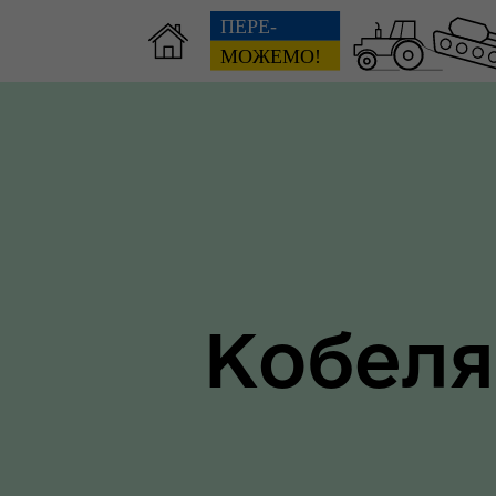
Зві
пов
Громадянам
гол
ра
Кобеля