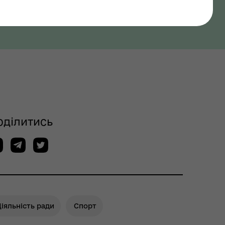
оділитись
іяльність ради
Спорт