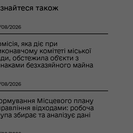
ізнайтеся також
/08/2026
місія, яка діє при
конавчому комітеті міської
ди, обстежила об'єкти з
знаками безхазяйного майна
/08/2026
ормування Місцевого плану
правління відходами: робоча
упа збирає та аналізує дані