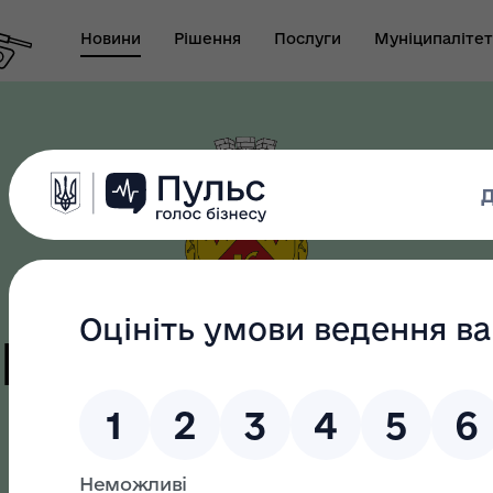
Новини
Рішення
Послуги
Муніципалітет
т виконуючого
новаження міського
Безбар"єрність
ови-секретаря міської
ди
цька терито
громада