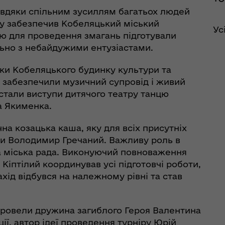
вдяки спільним зусиллям багатьох людей
оду забезпечив Кобеляцький міський
Ус
ю для проведення змагань підготували
рдинаційний штаб з
ьно з небайдужими ентузіастами.
ань поводження з
ськовополоненими
ки Кобеляцького будинку культури та
ШППВ)
і забезпечили музичний супровід і живий
стали виступи дитячого театру танцю
а Якименка.
а козацька каша, яку для всіх присутніх
ди Володимир Гречаний. Важливу роль в
ка міська рада. Виконуючий повноваження
Кіптілий координував усі підготовчі роботи,
хід відбувся на належному рівні та став
ровели дружина загиблого Героя Валентина
ії, автор ідеї проведення турніру Юрій