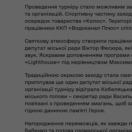
Проведення турніру стало можливим за
та організацій. Спортивну частину зах
осередок товариства «Колос». Територі
Коо
Дії населення при
працівники ККП «Водоканал Плюс» спіл
пит
небезпечних подіях та
вій
надзвичайних ситуаціях
Святкову атмосферу створили працівни
(К
депутат міської ради Віктор Фесюра, як
звук. Яскравим доповненням програми 
«Lighthouse» під керівництвом Максим
Традиційною окрасою заходу стала смачн
приготував ще один депутат міської ра
організації турніру відіграла Кобеляць
міського голови – секретар ради Василь 
пов'язані з проведенням змагань, щоб за
гідною даниною пам'яті Героя.
Нагородження переможців, як завжди п
Бабенко та голова громадської організац