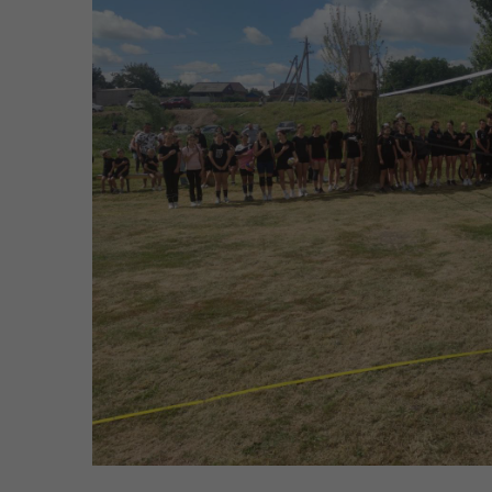
Уповноваженого Верховної
Мар
Ради України з прав людини у
мен
Полтавській області
Цен
єВідновлення
Коб