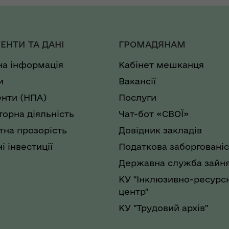
ЕНТИ ТА ДАНІ
ГРОМАДЯНАМ
на інформація
Кабінет мешканця
и
Вакансії
нти (НПА)
Послуги
торна діяльність
Чат-бот «СВОЇ»
на прозорість
Довідник закладів
і інвестиції
Податкова заборгованіс
Державна служба зайня
КУ "Інклюзивно-ресурс
центр"
КУ "Трудовий архів"