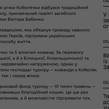
05
я річки Кобелячки відбувся традиційний
олу, присвячений пам'яті загиблого
У
яки Віктора Бабенка.
з
о
традицією, яка об'єднує громаду навколо
лих Героїв, підтримки українських
способу життя.
05
вічих та 5 жіночих команд. За перемогу
оплатна правнича
Ва
кої, а й з Білицької, Козельщинської та
помога
і
а надзвичайно напруженою, однак у
За
ли господарі турніру — команди з Кобеляк
 так і серед жінок.
05
ризовий фонд турніру — 10 тисяч гривень —
повнивши благодійний кошик. Це ще раз
Тв
аганням, а й можливістю підтримати тих,
д
т