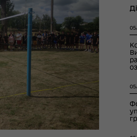
шрути послуг з
Д
тального здоров'я
05
Ко
Ви
ра
о
05
Ф
тр життєстійкості
еляцької громади
у
гр