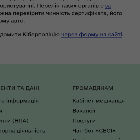
користуванні. Перелік таких органів є
за
ожна перевірити чинність сертифіката, його
ому авто.
ідомити Кіберполіцію
через форму на сайті
.
ЕНТИ ТА ДАНІ
ГРОМАДЯНАМ
на інформація
Кабінет мешканця
и
Вакансії
нти (НПА)
Послуги
торна діяльність
Чат-бот «СВОЇ»