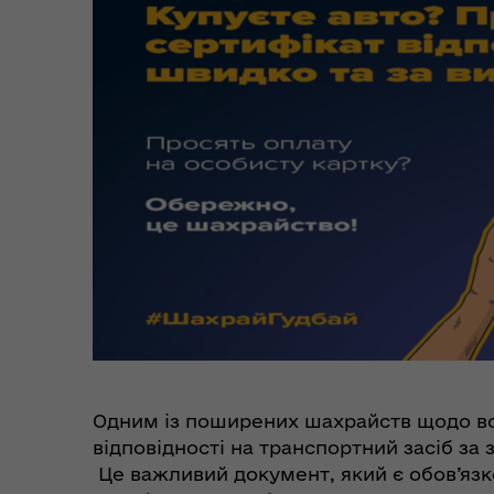
Цен
єВідновлення
Коб
Одним із поширених шахрайств щодо вод
відповідності на транспортний засіб за
Пункти незламності та
Без
Це важливий документ, який є обов’язк
укриття
до