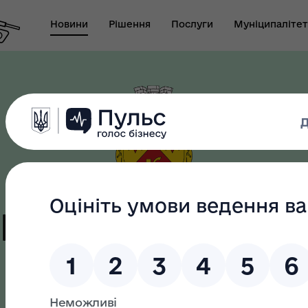
Новини
Рішення
Послуги
Муніципалітет
т виконуючого
новаження міського
Безбар"єрність
ови-секретаря міської
ди
цька терито
громада