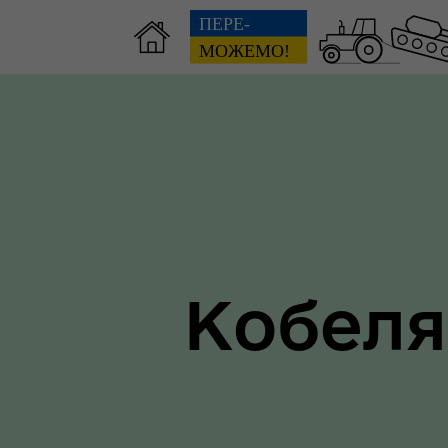
Зві
пов
Громадянам
гол
ра
Кобеля