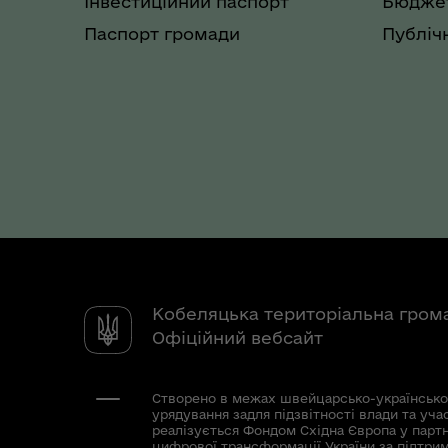
Інвестиційний паспорт
Бюджет
Паспорт громади
Публічн
Кобеляцька територіальна гром
Офіційний вебсайт
Створено в межах швейцарсько-українсько
урядування задля підзвітності влади та уча
реалізується Фондом Східна Європа у парт
цифрової трансформації України за підтри