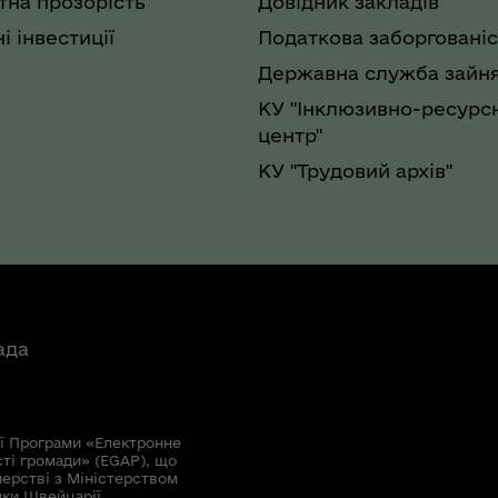
на прозорість
Довідник закладів
і інвестиції
Податкова заборгованіс
Державна служба зайня
КУ "Інклюзивно-ресурс
центр"
КУ "Трудовий архів"
ада
ї Програми «Електронне
сті громади» (EGAP), що
нерстві з Міністерством
мки Швейцарії.