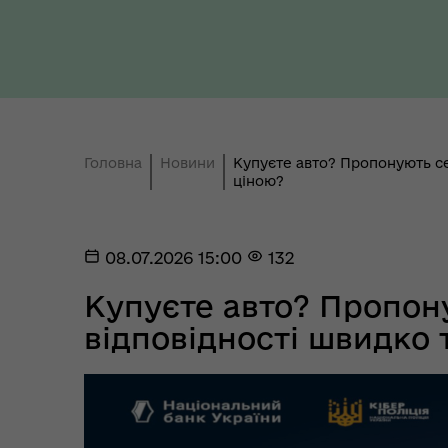
Ти 
Уповноважений Верховної
про
Ради України з прав людини
здо
Головна
Новини
Купуєте авто? Пропонують се
ціною?
08.07.2026 15:00
132
Купуєте авто? Пропон
Регіональне представництво
Уповноваженого Верховної
Мар
відповідності швидко 
Ради України з прав людини у
мен
Полтавській області