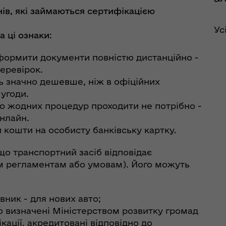
ів, які займаються сертифікацією
Ус
а ці ознаки
:
 оформити документи повністю дистанційно -
перевірок.
ь значно дешевше, ніж в офіційних
 угоди.
що жодних процедур проходити не потрібно -
нлайн.
 кошти на особисту банківську картку.
що транспортний засіб відповідає
м регламентам або умовам). Його можуть
ник - для нових авто;
о визначені Міністерством розвитку громад
кації, акредитовані відповідно до