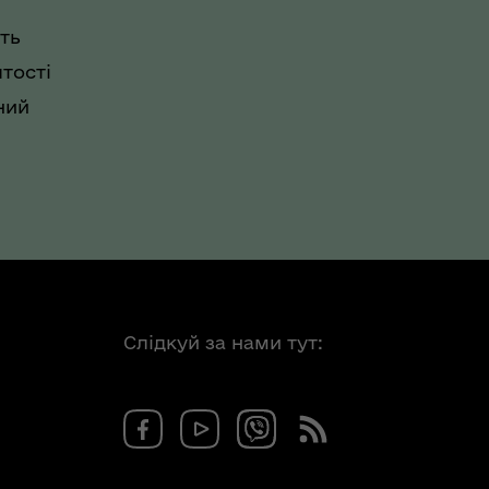
ть
тості
ний
Слідкуй за нами тут: