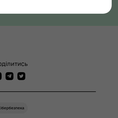
оділитись
Кібербезпека