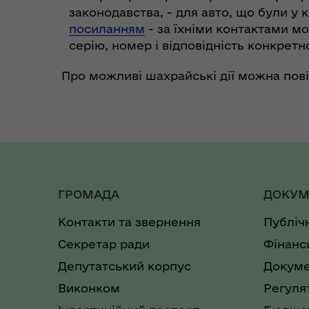
законодавства, - для авто, що були у 
посиланням
- за їхніми контактами м
серію, номер і відповідність конкретн
Про можливі шахрайські дії можна пов
ГРОМАДА
ДОКУМ
Контакти та звернення
Публіч
Секретар ради
Фінанс
Депутатський корпус
Докуме
Виконком
Регуля