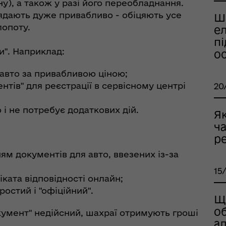
ну), а також у разі його переобладнання.
глядають дуже привабливо - обіцяють усе
Ш
лопоту.
ел
пі
и". Наприклад:
о
вто за привабливою ціною;
нтів" для реєстрації в сервісному центрі
20
 не потребує додаткових дій.
рдинаційний штаб з
Як
ань поводження з
ча
ськовополоненими
ре
ШППВ)
м документів для авто, ввезених із-за
15
ката відповідності онлайн;
остий і "офіційний".
Що
об
умент" недійсний, шахраї отримують гроші
ал