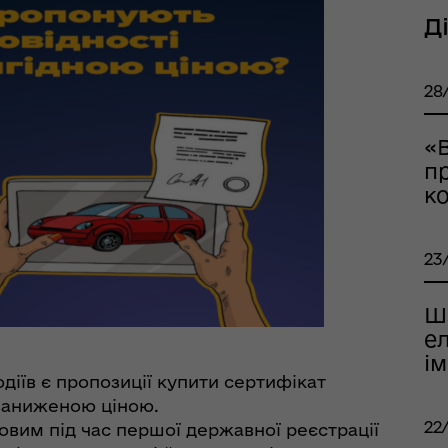
Д
28
тр життєстійкості
«В
еляцької громади
пр
к
23
Ш
ел
ім
іїв є пропозиції купити сертифікат
 заниженою ціною.
оплатна правнича
22
овим під час першої державної реєстрації
помога