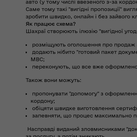
авто (у тому числі ввезеного з-за кордо
Саме тому такі "вигідні пропозиції" ви
зробити швидко, онлайн і без зайвого к
Як працює схема?
Шахраї створюють ілюзію "вигідної угод
розміщують оголошення про продаж а
додають нібито "готовий пакет докуме
МВС;
переконують, що все вже оформлено і
Коо
Дії населення при
пит
небезпечних подіях та
вій
Також вони можуть:
надзвичайних ситуаціях
(К
пропонувати "допомогу" з оформлення
кордону;
обіцяти швидке виготовлення сертифі
запевняти, що процес максимально пр
Насправді виданий зловмисниками "док
за послугу, а потім зникають.