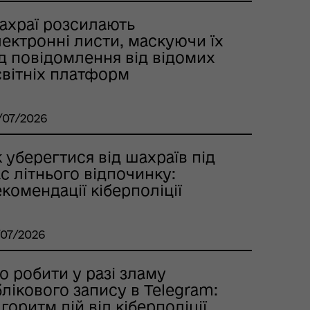
ахраї розсилають
ектронні листи, маскуючи їх
д повідомлення від відомих
світніх платформ
/07/2026
 уберегтися від шахраїв під
с літнього відпочинку:
комендації кіберполіції
/07/2026
 робити у разі зламу
лікового запису в Telegram:
горитм дій від кіберполіції