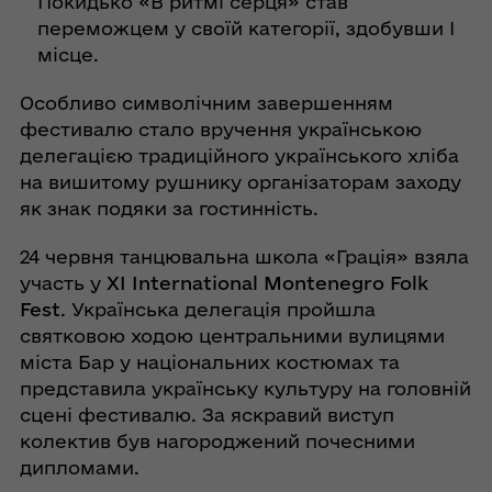
Покидько «В ритмі серця» став
переможцем у своїй категорії, здобувши І
місце.
Особливо символічним завершенням
фестивалю стало вручення українською
делегацією традиційного українського хліба
на вишитому рушнику організаторам заходу
як знак подяки за гостинність.
24 червня танцювальна школа «Грація» взяла
участь у
XI International Montenegro Folk
Fest
. Українська делегація пройшла
святковою ходою центральними вулицями
міста Бар у національних костюмах та
представила українську культуру на головній
сцені фестивалю. За яскравий виступ
колектив був нагороджений почесними
дипломами.