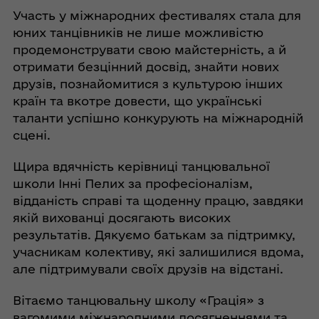
Участь у міжнародних фестивалях стала для
юних танцівників не лише можливістю
продемонструвати свою майстерність, а й
отримати безцінний досвід, знайти нових
друзів, познайомитися з культурою інших
країн та вкотре довести, що українські
таланти успішно конкурують на міжнародній
сцені.
Щира вдячність керівниці танцювальної
школи Інні Пелих за професіоналізм,
відданість справі та щоденну працю, завдяки
якій вихованці досягають високих
результатів. Дякуємо батькам за підтримку,
учасникам колективу, які залишилися вдома,
але підтримували своїх друзів на відстані.
Вітаємо танцювальну школу «Грація» з
вагомими міжнародними досягненнями та