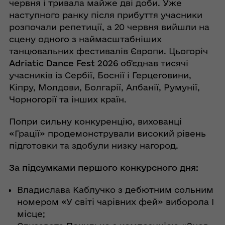
червня і тривала майже дві доби. Уже
наступного ранку після прибуття учасники
розпочали репетиції, а 20 червня вийшли на
сцену одного з наймасштабніших
танцювальних фестивалів Європи. Цьогоріч
Adriatic Dance Fest 2026
об'єднав тисячі
учасників із Сербії, Боснії і Герцеговини,
Кіпру, Молдови, Болгарії, Албанії, Румунії,
Чорногорії та інших країн.
Попри сильну конкуренцію, вихованці
«Грації» продемонстрували високий рівень
підготовки та здобули низку нагород.
За підсумками першого конкурсного дня:
Владислава Каблучко з дебютним сольним
номером «У світі чарівних фей» виборола І
місце;