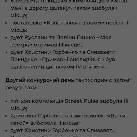
Єлизавета Покидько з композицією «Знов
мені в дорогу далеку» також здобула І
місце;
постановка «Конотопські відьми» посіла ІІ
місце;
дует Руслани та Поліни Пашко «Моя
сестра» отримав ІІІ місце;
дует Христини Горбенко та Єлизавети
Покидько «Примарні сновидіння» був
відзначений дипломом IV ступеня.
Другий конкурсний день
також приніс вагомі
результати:
хіп-хоп композиція
Street Pulse
здобула ІІІ
місце;
Христина Горбенко з композицією «Де ти,
тато?» виборола ІІ місце;
дует Христини Горбенко та Єлизавети