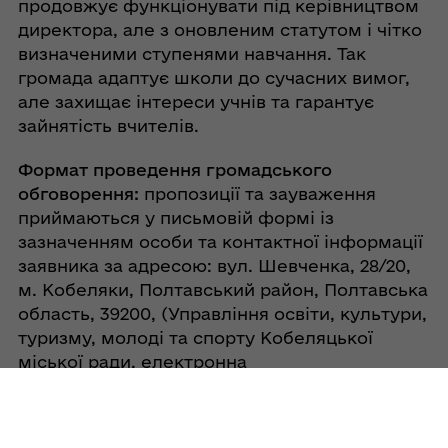
продовжує функціонувати під керівництвом
директора, але з оновленим статутом і чітко
визначеними ступенями навчання. Так
громада адаптує школи до сучасних вимог,
але захищає інтереси учнів та гарантує
зайнятість вчителів.
Формат проведення громадського
обговорення:
пропозиції та зауваження
приймаються у письмовій формі із
зазначенням особи та контактної інформації
заявника за адресою: вул. Шевченка, 28/20,
м. Кобеляки, Полтавський район, Полтавська
область, 39200, (Управління освіти, культури,
туризму, молоді та спорту Кобеляцької
міської ради, електронна
адреса
45656012@kobelyaky-miskrada.gov.ua
).
Анонімні звернення та пропозиції не
реєструються та не розглядаються. Також із