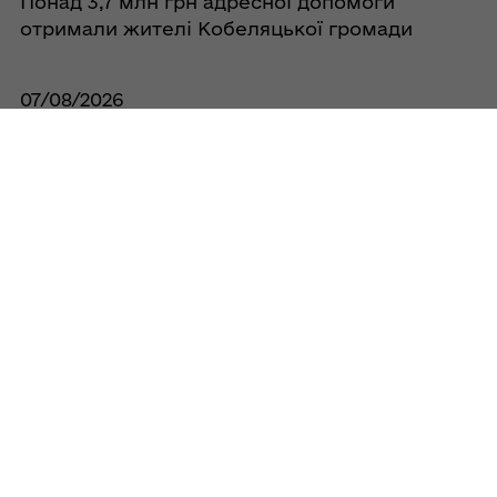
Понад 3,7 млн грн адресної допомоги
отримали жителі Кобеляцької громади
07/08/2026
Оголошення про проведення конкурсів
на посади директорів закладів загальної
середньої освіти
07/08/2026
У спеку їм особливо потрібна наша
турбота!
Усі новини