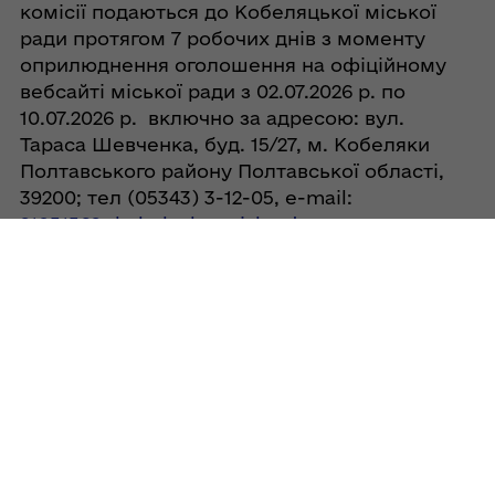
комісії подаються до Кобеляцької міської
ради протягом 7 робочих днів з моменту
оприлюднення оголошення на офіційному
вебсайті міської ради з 02.07.2026 р. по
10.07.2026 р. включно за адресою: вул.
Тараса Шевченка, буд. 15/27, м. Кобеляки
Полтавського району Полтавської області,
39200; тел (05343) 3-12-05, e-mail:
21051562@kobelyaky-miskrada.gov.ua
з
понеділка по п’ятницю з 08.00 год до 16.30
год.
Поділитись