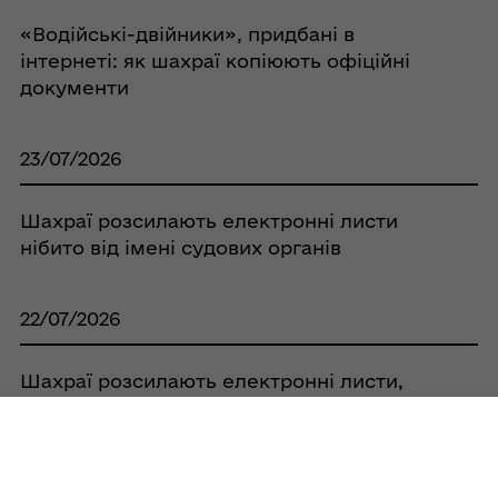
«Водійські-двійники», придбані в
інтернеті: як шахраї копіюють офіційні
документи
23/07/2026
Шахраї розсилають електронні листи
нібито від імені судових органів
22/07/2026
Шахраї розсилають електронні листи,
маскуючи їх під повідомлення від
відомих освітніх платформ