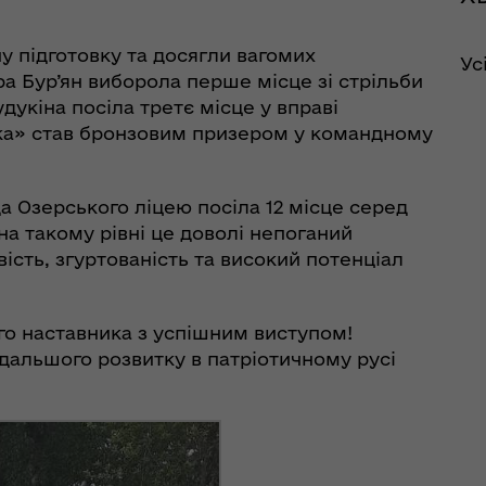
 підготовку та досягли вагомих
Ус
ра Бур’ян виборола перше місце зі стрільби
удукіна посіла третє місце у вправі
йка» став бронзовим призером у командному
а Озерського ліцею посіла 12 місце серед
на такому рівні це доволі непоганий
ість, згуртованість та високий потенціал
го наставника з успішним виступом!
дальшого розвитку в патріотичному русі