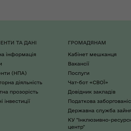
ЕНТИ ТА ДАНІ
ГРОМАДЯНАМ
на інформація
Кабінет мешканця
и
Вакансії
нти (НПА)
Послуги
торна діяльність
Чат-бот «СВОЇ»
на прозорість
Довідник закладів
і інвестиції
Податкова заборгованіс
Державна служба зайня
КУ "Інклюзивно-ресурс
центр"