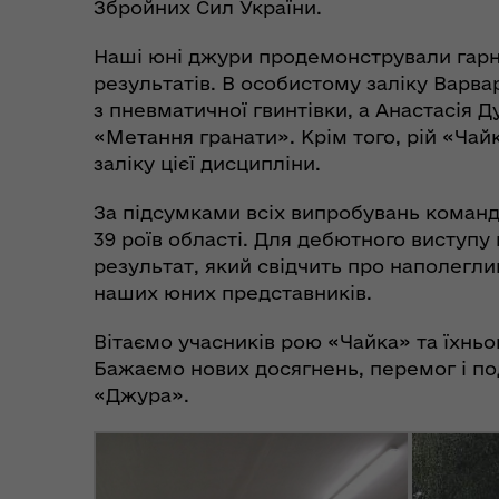
Збройних Сил України.
Наші юні джури продемонстрували гарну
результатів. В особистому заліку Варва
з пневматичної гвинтівки, а Анастасія Д
«Метання гранати». Крім того, рій «Ча
заліку цієї дисципліни.
За підсумками всіх випробувань команд
39 роїв області. Для дебютного виступу 
результат, який свідчить про наполеглив
наших юних представників.
Вітаємо учасників рою «Чайка» та їхньо
Бажаємо нових досягнень, перемог і по
«Джура».