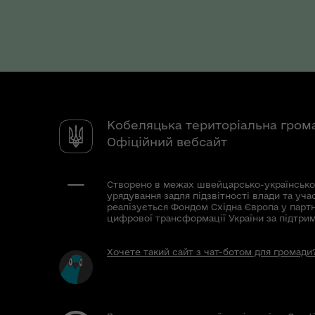
Кобеляцька територіальна гром
Офіційний вебсайт
Створено в межах швейцарсько-українсько
урядування задля підзвітності влади та уча
реалізується Фондом Східна Європа у парт
цифрової трансформації України за підтри
Хочете такий сайт з чат-ботом для громади