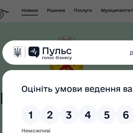
Новини
Рішення
Послуги
Муніципалітет
т виконуючого
новаження міського
Безбар"єрність
ови-секретаря міської
ди
цька терито
громада