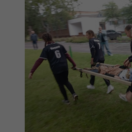
Цен
єВідновлення
Коб