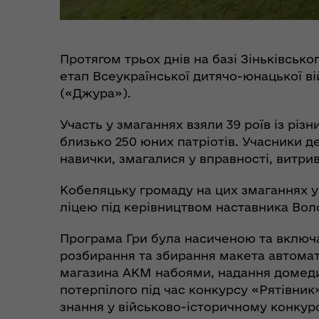
Пункти незламності та
Без
Протягом трьох днів на базі Зіньківськ
укриття
до
етап Всеукраїнської дитячо-юнацької ві
(«Джура»).
Участь у змаганнях взяли 39 роїв із різн
близько 250 юних патріотів. Учасники д
навички, змагалися у вправності, витрив
Кобеляцьку громаду на цих змаганнях 
ліцею під керівництвом наставника Во
Програма Гри була насиченою та включа
Коо
розбирання та збирання макета автома
Дії населення при
пит
магазина АКМ набоями, надання домеди
небезпечних подіях та
вій
надзвичайних ситуаціях
потерпілого під час конкурсу «Рятівник
(К
знання у військово-історичному конкурс