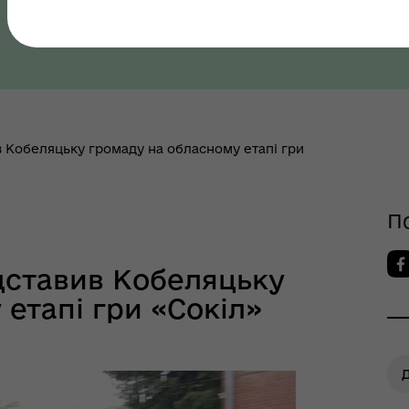
Полтавська область, Полтавський район
як? Всеукраїнська
грама ментального
ров"я
в Кобеляцьку громаду на обласному етапі гри
П
дставив Кобеляцьку
етапі гри «Сокіл»
шрути послуг з
тального здоров'я
Д