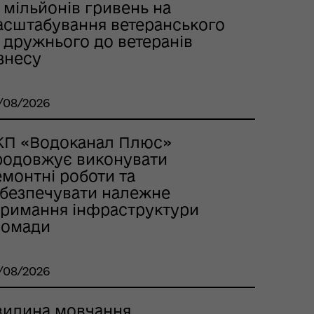
 мільйонів гривень на
асштабування ветеранського
 дружнього до ветеранів
знесу
/08/2026
КП «Водоканал Плюс»
родовжує виконувати
емонтні роботи та
абезпечувати належне
тримання інфраструктури
ромади
/08/2026
вилина мовчання