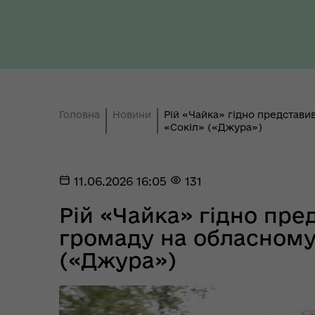
Ти 
Уповноважений Верховної
про
Ради України з прав людини
здо
Головна
Новини
Рій «Чайка» гідно представи
«Сокіл» («Джура»)
11.06.2026 16:05
131
Рій «Чайка» гідно пре
громаду на обласному 
Регіональне представництво
(«Джура»)
Уповноваженого Верховної
Мар
Ради України з прав людини у
мен
Полтавській області