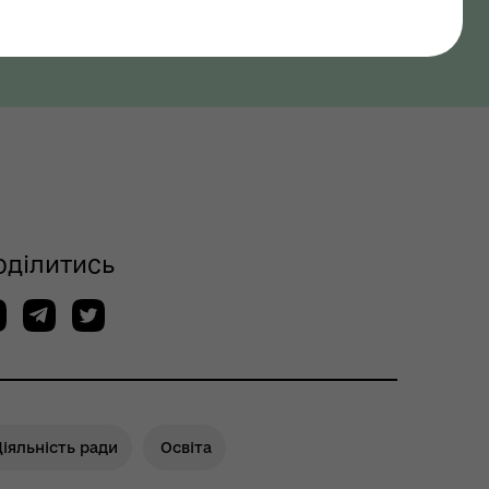
оділитись
іяльність ради
Освіта