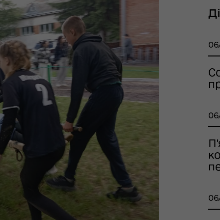
Д
06
С
п
тр життєстійкості
06
еляцької громади
П'
к
п
06