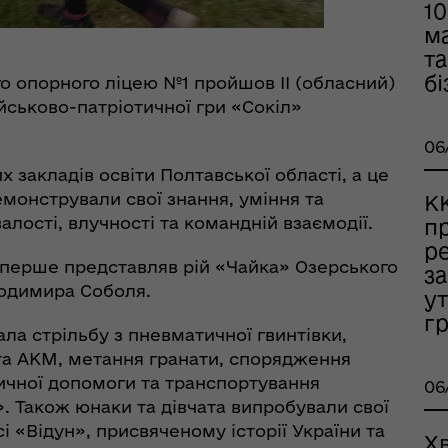
10
м
та
оплатна правнича
бі
ого опорного ліцею №1 пройшов ІІ (обласний)
помога
йськово-патріотичної гри «Сокіл»
06
их закладів освіти Полтавської області, а це
емонстрували свої знання, уміння та
К
алості, влучності та командній взаємодії.
п
р
уперше представляв рій «Чайка» Озерського
з
лодимира Соболя.
у
г
ла стрільбу з пневматичної гвинтівки,
рдинаційний штаб з
та АКМ, метання гранати, спорядження
ань поводження з
чної допомоги та транспортування
06
ськовополоненими
». Також юнаки та дівчата випробували свої
ШППВ)
і «Відун», присвяченому історії України та
Х