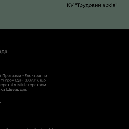
КУ "Трудовий архів"
ада
ї Програми «Електронне
сті громади» (EGAP), що
нерстві з Міністерством
мки Швейцарії.
?