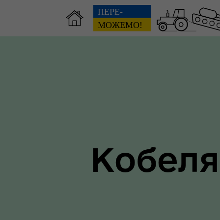
Зві
пов
Громадянам
гол
ра
Кобеля