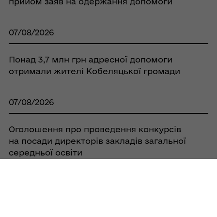
прийом заяв на одержання допомоги
07/08/2026
Понад 3,7 млн грн адресної допомоги
отримали жителі Кобеляцької громади
07/08/2026
Оголошення про проведення конкурсів
на посади директорів закладів загальної
середньої освіти
07/08/2026
У спеку їм особливо потрібна наша