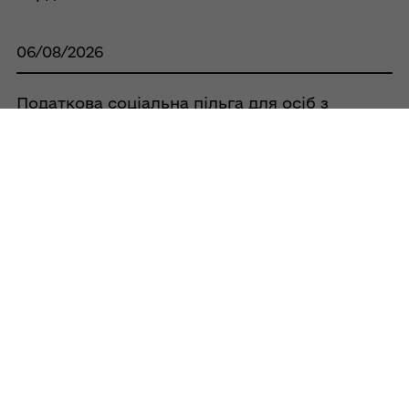
06/08/2026
Податкова соціальна пільга для осіб з
інвалідністю та батьків дітей з
інвалідністю
05/08/2026
Деклараційна кампанія 2026: Від 0 % до
18 % – як оподатковується продаж майна
04/08/2026
Мінімальне податкове зобов’язання за