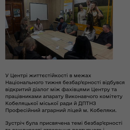
У Центрі життєстійкості в межах
Національного тижня безбар’єрності відбувся
відкритий діалог між фахівцями Центру та
працівниками апарату Виконавчого комітету
Кобеляцької міської ради й ДПТНЗ
Професійний аграрний ліцей м. Кобеляки.
Зустріч була присвячена темі безбар’єрності
та важливості створення доступного і