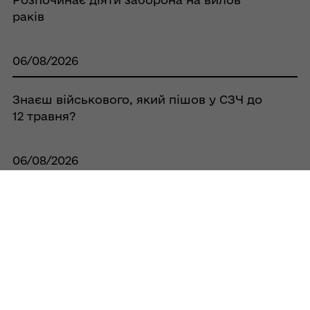
раків
06/08/2026
Знаєш військового, який пішов у СЗЧ до
12 травня?
06/08/2026
Благоустрій та комфорт: у селі
Бродщина оновили вхід до
адміністративної будівлі
Усі новини