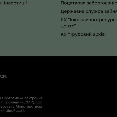
і інвестиції
Податкова заборгованіс
Державна служба зайня
КУ "Інклюзивно-ресурс
центр"
КУ "Трудовий архів"
ада
ї Програми «Електронне
сті громади» (EGAP), що
нерстві з Міністерством
мки Швейцарії.