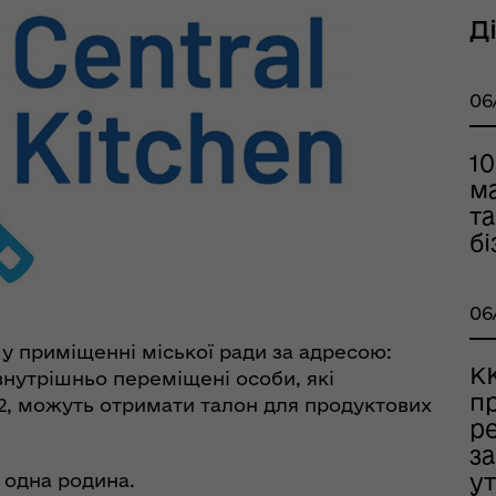
тр життєстійкості
Д
еляцької громади
06
10
м
та
бі
оплатна правнича
помога
06
0 у приміщенні міської ради за адресою:
К
, внутрішньо переміщені особи, які
п
022, можуть отримати талон для продуктових
р
з
у
- одна родина.