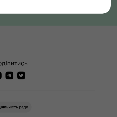
оділитись
іяльність ради