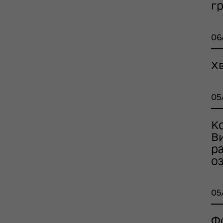
г
рдинаційний штаб з
ань поводження з
ськовополоненими
ШППВ)
06
Х
05
Ко
Ви
ра
о
05
Ф