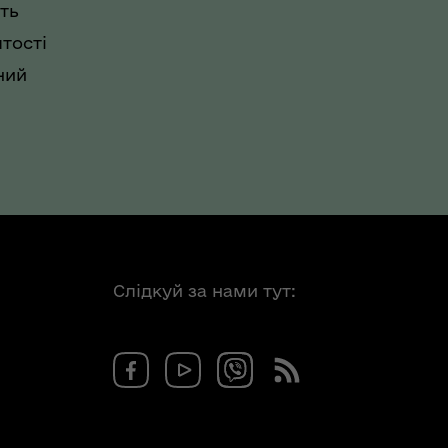
ть
тості
ний
Слідкуй за нами тут: