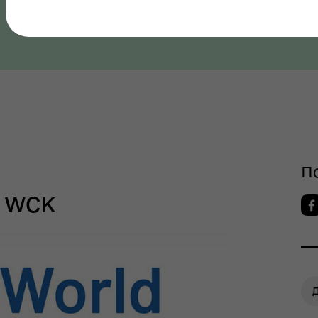
Полтавська область, Полтавський район
ров"я
шрути послуг з
П
тального здоров'я
д WCK
Д