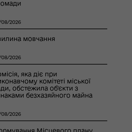
ромади
/08/2026
вилина мовчання
/08/2026
місія, яка діє при
конавчому комітеті міської
ди, обстежила об'єкти з
знаками безхазяйного майна
/08/2026
ормування Місцевого плану