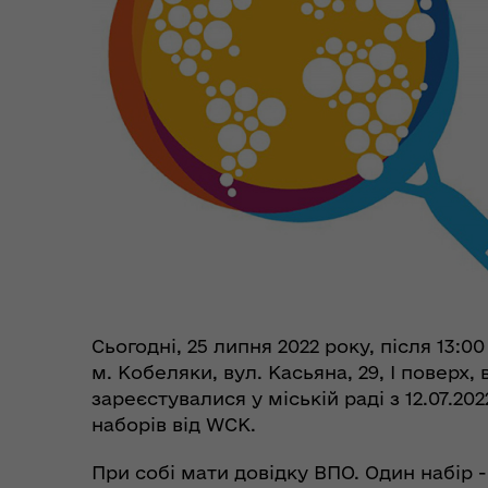
Цен
єВідновлення
Коб
Пункти незламності та
Без
укриття
до
Сьогодні, 25 липня 2022 року, після 13:0
м. Кобеляки, вул. Касьяна, 29, І поверх
зареєстувалися у міській раді з 12.07.2
наборів від WCK.
При собі мати довідку ВПО. Один набір 