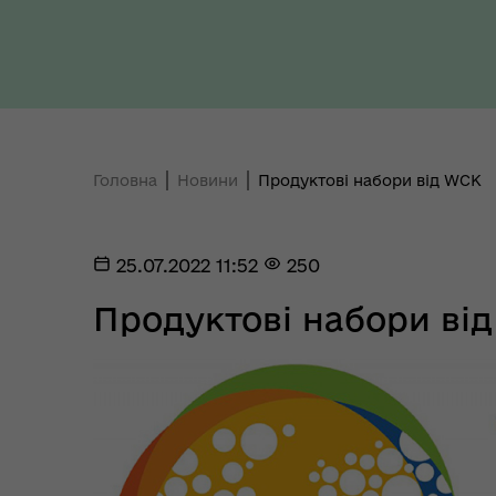
Ради України з прав людини
здо
Головна
Новини
Продуктові набори від WCK
Регіональне представництво
Уповноваженого Верховної
Мар
25.07.2022 11:52
250
Ради України з прав людини у
мен
Полтавській області
Продуктові набори ві