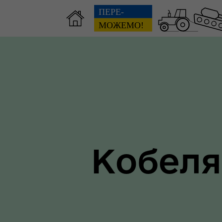
Зві
пов
Громадянам
гол
ра
Кобеля
Ти 
Уповноважений Верховної
про