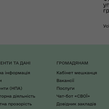
у
гр
Ус
ЕНТИ ТА ДАНІ
ГРОМАДЯНАМ
на інформація
Кабінет мешканця
и
Вакансії
нти (НПА)
Послуги
торна діяльність
Чат-бот «СВОЇ»
на прозорість
Довідник закладів