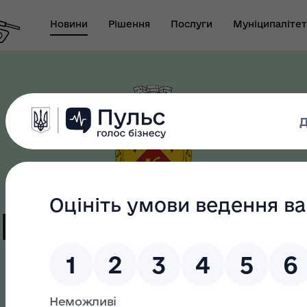
Новини
Рішення
Послуги
Муніципалітет
т виконуючого
новаження міського
Безбар"єрність
ови-секретаря міської
ди
цька терито
громада
як? Всеукраїнська
грама ментального