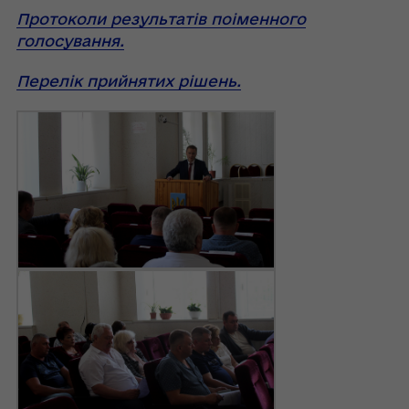
Протоколи результатів поіменного
голосування.
Перелік прийнятих рішень.