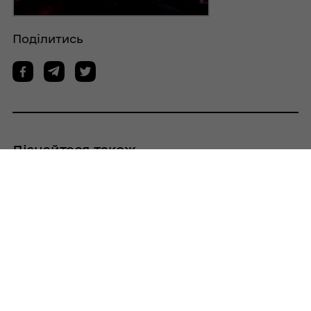
Поділитись
Дізнайтеся також
31/07/2026
На 84-й сесії Кобеляцької міської ради
депутати розглянули 145 питань порядку
денного