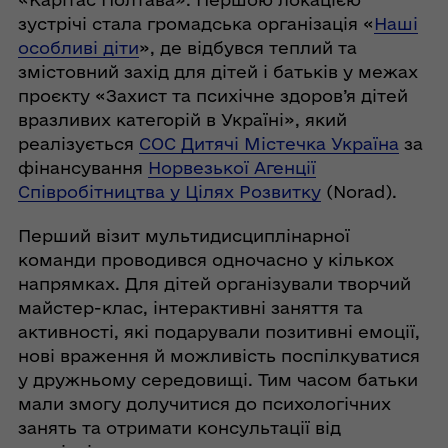
зустрічі стала громадська організація «
Наші
особливі діти
», де відбувся теплий та
змістовний захід для дітей і батьків у межах
проєкту «Захист та психічне здоров’я дітей
вразливих категорій в Україні», який
реалізується
СОС Дитячі Містечка Україна
за
фінансування
Норвезької Агенції
Співробітництва у Цілях Розвитку
(Norad).
Перший візит мультидисциплінарної
команди проводився одночасно у кількох
напрямках. Для дітей організували творчий
майстер-клас, інтерактивні заняття та
активності, які подарували позитивні емоції,
нові враження й можливість поспілкуватися
у дружньому середовищі. Тим часом батьки
мали змогу долучитися до психологічних
занять та отримати консультації від