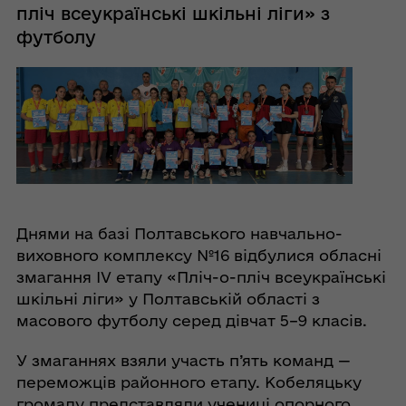
пліч всеукраїнські шкільні ліги» з
футболу
Днями на базі Полтавського навчально-
виховного комплексу №16 відбулися обласні
змагання IV етапу «Пліч-о-пліч всеукраїнські
шкільні ліги» у Полтавській області з
масового футболу серед дівчат 5–9 класів.
У змаганнях взяли участь п’ять команд —
переможців районного етапу. Кобеляцьку
громаду представляли учениці опорного