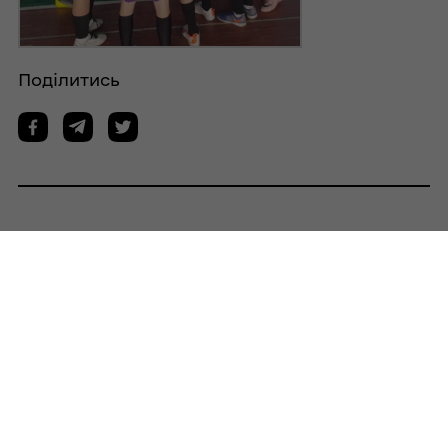
Поділитись
Дізнайтеся також
05/08/2026
Василь Кіптілий провів зустріч із
родинами загиблих Захисників України