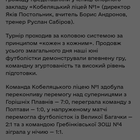
закладу «Кобеляцький ліцей №1» (директор
Яків Постольник, вчитель Борис Андронов,
тренер Руслан Сабіров).
Турнір проходив за коловою системою за
принципом «кожен з кожним». Продовж
усього змагального дня наші юні
футболістки демонстрували впевнену гру,
командну згуртованість та високий рівень
підготовки.
Команда Кобеляцького ліцею №1 здобула
переконливу перемогу над суперницями з
Горішніх Плавнів — 7:0, переграла команду з
Полтави — 1:0, у напруженому матчі
перемогла футболісток із Великої Багачки —
2:1 та з командою Гребінківської ЗОШ №4
зіграла у нічию — 1:1.