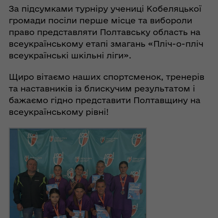
За підсумками турніру учениці Кобеляцької
громади посіли перше місце та вибороли
право представляти Полтавську область на
всеукраїнському етапі змагань «Пліч-о-пліч
всеукраїнські шкільні ліги».
Щиро вітаємо наших спортсменок, тренерів
та наставників із блискучим результатом і
бажаємо гідно представити Полтавщину на
всеукраїнському рівні!