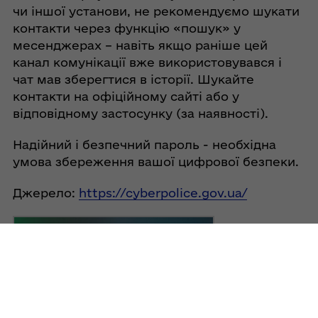
чи іншої установи, не рекомендуємо шукати
контакти через функцію «пошук» у
месенджерах – навіть якщо раніше цей
канал комунікації вже використовувався і
чат мав зберегтися в історії. Шукайте
контакти на офіційному сайті або у
відповідному застосунку (за наявності).
Надійний і безпечний пароль - необхідна
умова збереження вашої цифрової безпеки.
Джерело:
https://cyberpolice.gov.ua/