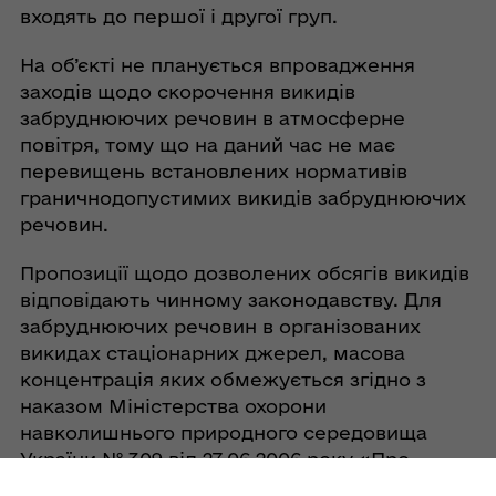
входять до першої і другої груп.
На об’єкті не планується впровадження
заходів щодо скорочення викидів
забруднюючих речовин в атмосферне
повітря, тому що на даний час не має
перевищень встановлених нормативів
граничнодопустимих викидів забруднюючих
речовин.
Пропозиції щодо дозволених обсягів викидів
відповідають чинному законодавству. Для
забруднюючих речовин в організованих
викидах стаціонарних джерел, масова
концентрація яких обмежується згідно з
наказом Міністерства охорони
навколишнього природного середовища
України № 309 від 27.06.2006 року «Про
затвердження нормативів