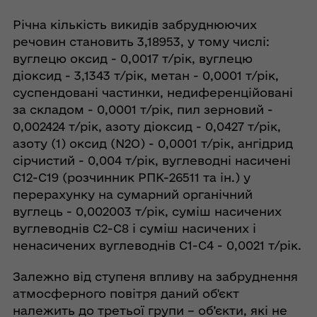
Річна кількість викидів забруднюючих
речовин становить 3,18953, у тому числі:
вуглецю оксид - 0,0017 т/рік, вуглецю
діоксид - 3,1343 т/рік, метан - 0,0001 т/рік,
суспендовані частинки, недиференційовані
за складом - 0,0001 т/рік, пил зерновий -
0,002424 т/рік, азоту діоксид - 0,0427 т/рік,
азоту (1) оксид (N2O) - 0,0001 т/рік, ангідрид
сірчистий - 0,004 т/рік, вуглеводні насичені
C12-C19 (розчинник РПК-26511 та ін.) у
перерахунку на сумарний органічний
вуглець - 0,002003 т/рік, суміш насичених
вуглеводнів С2-С8 і суміш насичених і
ненасичених вуглеводнів С1-С4 - 0,0021 т/рік.
Залежно від ступеня впливу на забруднення
атмосферного повітря даний об'єкт
належить до третьої групи – об’єкти, які не