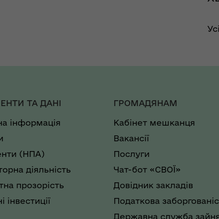
Ус
ЕНТИ ТА ДАНІ
ГРОМАДЯНАМ
на інформація
Кабінет мешканця
и
Вакансії
нти (НПА)
Послуги
торна діяльність
Чат-бот «СВОЇ»
на прозорість
Довідник закладів
і інвестиції
Податкова заборгованіс
Державна служба зайня