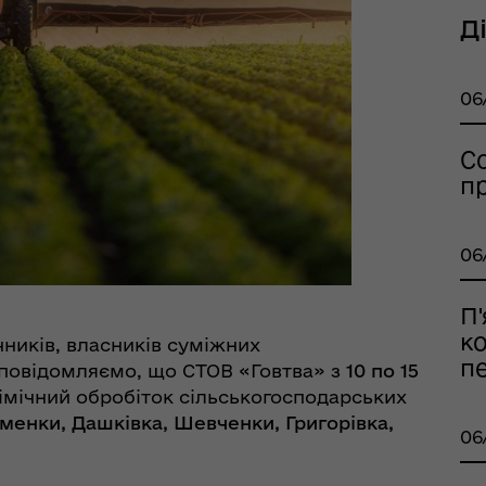
еляцької громади
Д
06
С
п
оплатна правнича
06
помога
П'
к
ників, власників суміжних
п
в повідомляємо, що СТОВ «Говтва» з
10 по 15
імічний обробіток сільськогосподарських
менки, Дашківка, Шевченки, Григорівка,
06
рдинаційний штаб з