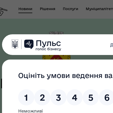
Новини
Рішення
Послуги
Муніципалітет
т виконуючого
новаження міського
Безбар"єрність
ови-секретаря міської
ди
цька терито
громада
як? Всеукраїнська
грама ментального