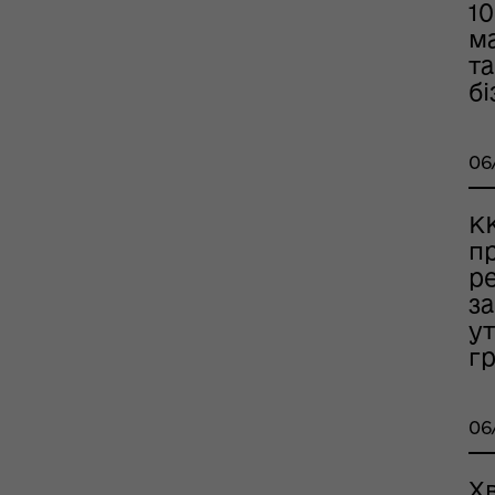
10
ань поводження з
ськовополоненими
м
ШППВ)
та
бі
06
К
п
р
з
у
г
06
Х