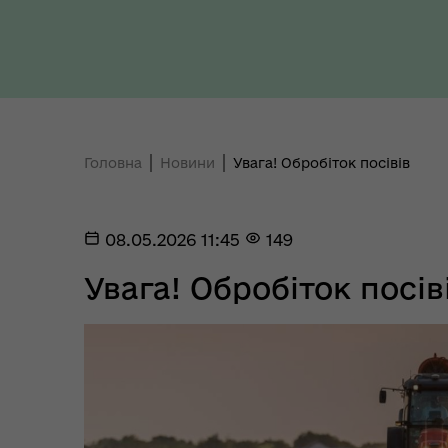
Ради України з прав людини
здо
Головна
Новини
Увага! Обробіток посівів
Регіональне представництво
Уповноваженого Верховної
Мар
Ради України з прав людини у
мен
08.05.2026 11:45
149
Полтавській області
Увага! Обробіток посів
Цен