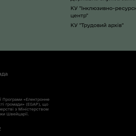
КУ "Інклюзивно-ресурс
центр"
КУ "Трудовий архів"
ада
ї Програми «Електронне
сті громади» (EGAP), що
нерстві з Міністерством
мки Швейцарії.
?