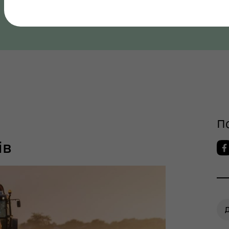
Полтавська область, Полтавський район
ров"я
шрути послуг з
тального здоров'я
П
ів
Д
тр життєстійкості