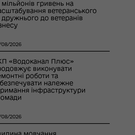
 мільйонів гривень на
асштабування ветеранського
 дружнього до ветеранів
знесу
/08/2026
КП «Водоканал Плюс»
родовжує виконувати
емонтні роботи та
абезпечувати належне
тримання інфраструктури
ромади
/08/2026
вилина мовчання