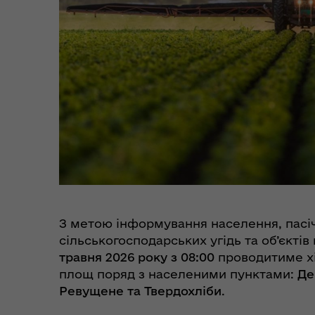
єВідновлення
Коб
Пункти незламності та
Без
укриття
до
З метою інформування населення, пасіч
сільськогосподарських угідь та об’єкті
травня 2026 року з 08:00
проводитиме х
площ поряд з населеними пунктами:
Де
Ревущене та Твердохліби
.
Коо
Дії населення при