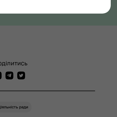
оділитись
іяльність ради