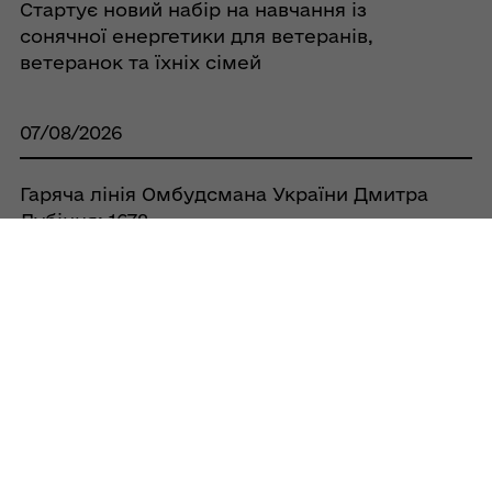
Стартує новий набір на навчання із
сонячної енергетики для ветеранів,
ветеранок та їхніх сімей
07/08/2026
Гаряча лінія Омбудсмана України Дмитра
Лубінця: 1678
07/08/2026
«Пакунок школяра» - 2026: стартував
прийом заяв на одержання допомоги
07/08/2026